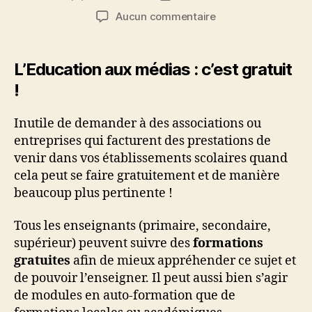
de
de
sur
Aucun commentaire
l’article
l’article
Education
aux
médias
L’Education aux médias : c’est gratuit
et
!
à
l’information
Inutile de demander à des associations ou
:
fake
entreprises qui facturent des prestations de
news
venir dans vos établissements scolaires quand
et
cela peut se faire gratuitement et de manière
désinformation
beaucoup plus pertinente !
Tous les enseignants (primaire, secondaire,
supérieur) peuvent suivre des
formations
gratuites
afin de mieux appréhender ce sujet et
de pouvoir l’enseigner. Il peut aussi bien s’agir
de modules en auto-formation que de