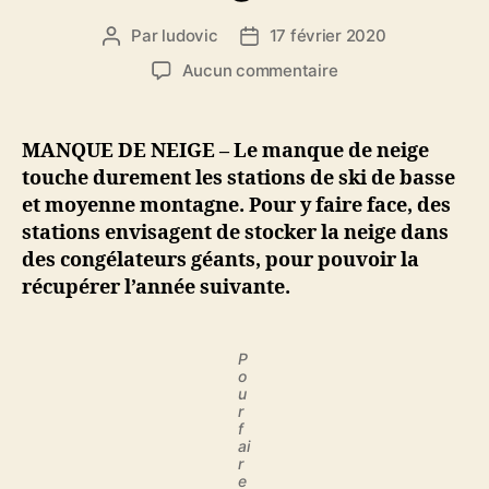
Par
ludovic
17 février 2020
Auteur
Date
de
de
sur
Aucun commentaire
l’article
l’article
Manque
de
neige
MANQUE DE NEIGE – Le manque de neige
:
touche durement les stations de ski de basse
des
et moyenne montagne. Pour y faire face, des
stations
stations envisagent de stocker la neige dans
de
des congélateurs géants, pour pouvoir la
ski
récupérer l’année suivante.
vont
stocker
la
neige
P
o
dans
u
des
r
f
congélateurs
ai
r
e