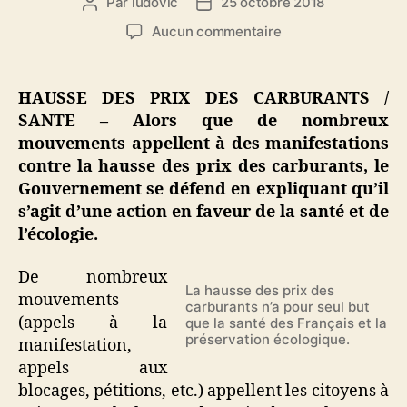
Par
ludovic
25 octobre 2018
Auteur
Date
de
de
sur
Aucun commentaire
l’article
l’article
Hausse
des
prix
HAUSSE DES PRIX DES CARBURANTS /
des
SANTE – Alors que de nombreux
carburants
mouvements appellent à des manifestations
:
contre la hausse des prix des carburants, le
une
Gouvernement se défend en expliquant qu’il
action
s’agit d’une action en faveur de la santé et de
en
faveur
l’écologie.
de
la
De nombreux
santé
La hausse des prix des
mouvements
carburants n’a pour seul but
et
(appels à la
que la santé des Français et la
de
préservation écologique.
manifestation,
l’écologie
appels aux
blocages, pétitions, etc.) appellent les citoyens à