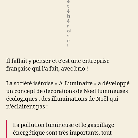
é
t
é
is
é
r
oi
s
e
!
Il fallait y penser et c’est une entreprise
française qui l’a fait, avec brio !
La société iséroise « A-Luminaire » a développé
un concept de décorations de Noël lumineuses
écologiques : des illuminations de Noël qui
n’éclairent pas :
La pollution lumineuse et le gaspillage
énergétique sont très importants, tout