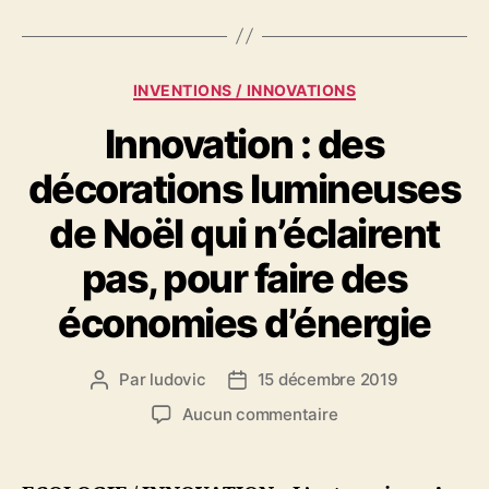
Catégories
INVENTIONS / INNOVATIONS
Innovation : des
décorations lumineuses
de Noël qui n’éclairent
pas, pour faire des
économies d’énergie
Par
ludovic
15 décembre 2019
Auteur
Date
de
de
sur
Aucun commentaire
l’article
l’article
Innovation
:
des