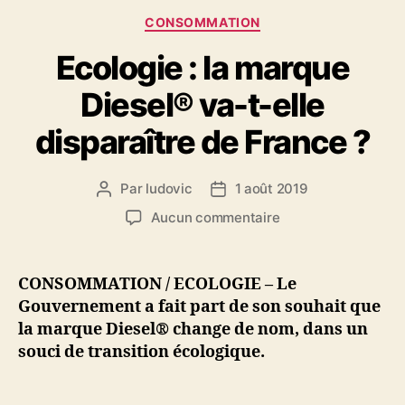
Catégories
CONSOMMATION
Ecologie : la marque
Diesel® va-t-elle
disparaître de France ?
Par
ludovic
1 août 2019
Auteur
Date
de
de
sur
Aucun commentaire
l’article
l’article
Ecologie
:
la
CONSOMMATION / ECOLOGIE – Le
marque
Gouvernement a fait part de son souhait que
Diesel®
la marque Diesel® change de nom, dans un
va-
souci de transition écologique.
t-
elle
disparaître