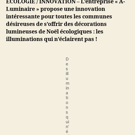
ECOLOGIE / INNOVATION – L’entreprise « A-
décorations
Luminaire » propose une innovation
lumineuses
intéressante pour toutes les communes
de
désireuses de s’offrir des décorations
Noël
lumineuses de Noël écologiques : les
qui
illuminations qui n’éclairent pas !
n’éclairent
pas,
pour
faire
D
e
des
s
économies
ill
u
d’énergie
m
in
a
ti
o
n
s
q
ui
n’
é