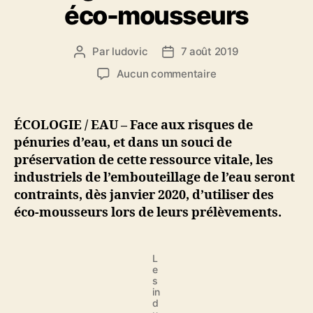
éco-mousseurs
Par
ludovic
7 août 2019
Auteur
Date
de
de
sur
Aucun commentaire
l’article
l’article
Pour
économiser
l’eau,
ÉCOLOGIE / EAU – Face aux risques de
les
pénuries d’eau, et dans un souci de
industriels
préservation de cette ressource vitale, les
de
industriels de l’embouteillage de l’eau seront
l’embouteillage
contraints, dès janvier 2020, d’utiliser des
de
éco-mousseurs lors de leurs prélèvements.
l’eau
obligés
d’utiliser
des
L
e
éco-
s
mousseurs
in
d