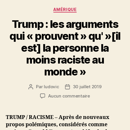
Catégories
AMÉRIQUE
Trump : les arguments
qui « prouvent » qu' »[il
est] la personne la
moins raciste au
monde »
Par
ludovic
30 juillet 2019
Auteur
Date
de
de
sur
Aucun commentaire
l’article
l’article
Trump
:
les
TRUMP / RACISME – Après de nouveaux
arguments
propos polémiques, considérés comme
qui