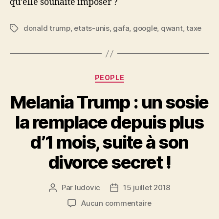
qu’elle souhaite imposer ?
donald trump
,
etats-unis
,
gafa
,
google
,
qwant
,
taxe
Étiquettes
Catégories
PEOPLE
Melania Trump : un sosie
la remplace depuis plus
d’1 mois, suite à son
divorce secret !
Par
ludovic
15 juillet 2018
Auteur
Date
de
de
sur
Aucun commentaire
l’article
l’article
Melania