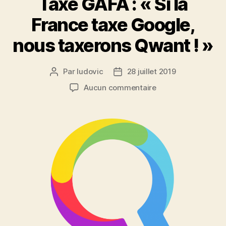
Taxe GAFA : « Si la
France taxe Google,
nous taxerons Qwant ! »
Par
ludovic
28 juillet 2019
Auteur
Date
de
de
sur
Aucun commentaire
l’article
l’article
Taxe
GAFA
:
« Si
la
France
taxe
Google,
nous
taxerons
Qwant
! »