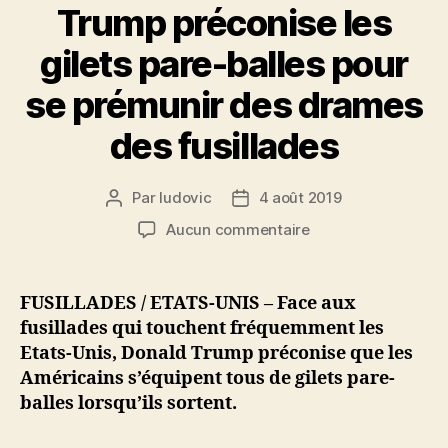
Trump préconise les
gilets pare-balles pour
se prémunir des drames
des fusillades
Par
ludovic
4 août 2019
Auteur
Date
de
de
sur
Aucun commentaire
l’article
l’article
Trump
préconise
les
FUSILLADES / ETATS-UNIS – Face aux
gilets
fusillades qui touchent fréquemment les
pare-
Etats-Unis, Donald Trump préconise que les
balles
Américains s’équipent tous de gilets pare-
pour
balles lorsqu’ils sortent.
se
prémunir