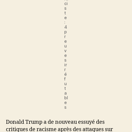
ci
s
t
e
:
4
p
r
e
u
v
e
s
ir
r
é
f
u
t
a
bl
e
s
Donald Trump a de nouveau essuyé des
critiques de racisme après des attaques sur