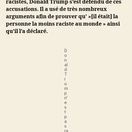
racistes, Donald Trump s’est défendu de ces
« prouvent »
accusations. Il a usé de très nombreux
qu' »[il
arguments afin de prouver qu' »[il était] la
est]
personne la moins raciste au monde » ainsi
la
personne
qu’il l’a déclaré.
la
moins
raciste
D
o
au
n
monde »
al
d
T
r
u
m
p
n’
e
s
t
p
a
s
ra