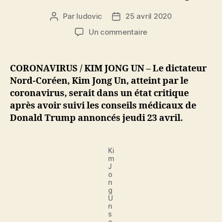
Par
ludovic
25 avril 2020
Auteur
Date
de
de
sur
Un commentaire
l’article
l’article
Coronavirus
:
Kim
CORONAVIRUS / KIM JONG UN – Le dictateur
Jong
Nord-Coréen, Kim Jong Un, atteint par le
Un
coronavirus, serait dans un état critique
dans
après avoir suivi les conseils médicaux de
un
Donald Trump annoncés jeudi 23 avril.
état
critique
après
Ki
avoir
m
suivi
J
les
o
n
conseils
g
de
U
D.
n
s
Trump
e