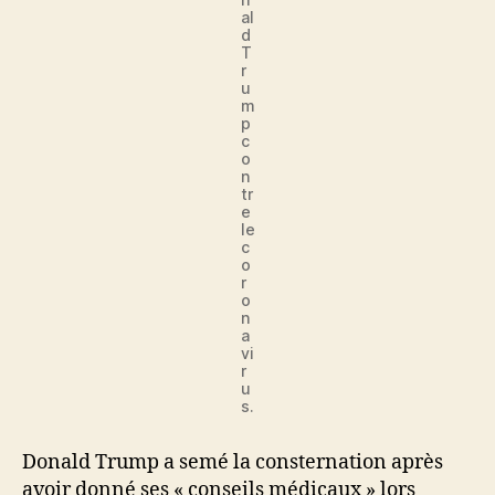
al
d
T
r
u
m
p
c
o
n
tr
e
le
c
o
r
o
n
a
vi
r
u
s.
Donald Trump a semé la consternation après
avoir donné ses « conseils médicaux » lors