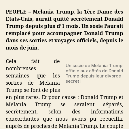
Trump
:
PEOPLE – Melania Trump, la 1ère Dame des
un
Etats-Unis, aurait quitté secrètement Donald
sosie
Trump depuis plus d’1 mois. Un sosie l’aurait
la
remplacé pour accompagner Donald Trump
remplace
dans ses sorties et voyages officiels, depuis le
depuis
mois de juin.
plus
d’1
mois,
Cela fait de
Un sosie de Melania Trump
suite
nombreuses
officie aux côtés de Donald
à
semaines que les
Trump depuis leur divorce
son
secret !
sorties de Melania
divorce
Trump se font de plus
secret
en plus rares. Et pour cause : Donald Trump et
!
Melania Trump se seraient séparés,
secrètement, selon des informations
concordantes que nous avons pu recueillir
auprès de proches de Melania Trump. Le couple