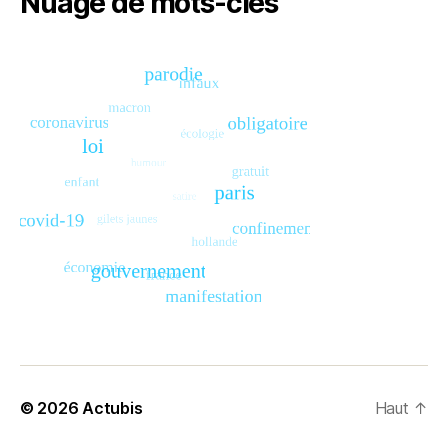
Nuage de mots-clés
© 2026
Actubis
Haut
↑