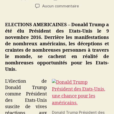
de
de
sur
Aucun commentaire
l’article
l’article
Donald
Trump
élu
ELECTIONS AMERICAINES – Donald Trump a
Président
été élu Président des Etats-Unis le 9
:
novembre 2016. Derrière les manifestations
une
de nombreux américains, les déceptions et
chance
craintes de nombreuses personnes à travers
pour
le monde, se cachent en réalité de
les
Américains
nombreuses opportunités pour les Etats-
Unis.
L’élection de
Donald Trump
comme Président
des Etats-Unis
suscite de vives
Donald Trump Président des
réactions aux