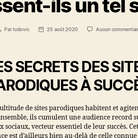
sent-ils un tel 
Par
ludovic
25 août 2020
Aucun commentai
Auteur
Date
de
de
l’article
l’article
ES SECRETS DES SIT
ARODIQUES À SUCC
ltitude de sites parodiques habitent et agiten
 Ensemble, ils cumulent une audience record s
x sociaux, vecteur essentiel de leur succès. Ce
ce est d’ailleurs bien au-delà de celle connue