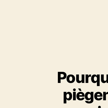
Pourquo
piègen