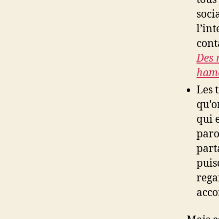
soci
l’in
cont
Des 
hame
Les 
qu’o
qui e
paro
part
puisq
rega
acco