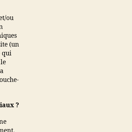
et/ou
in
miques
ite (un
e qui
 le
la
bouche-
iaux ?
 ne
ment.