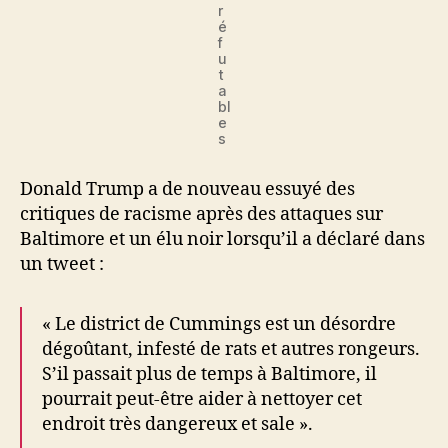
r
é
f
u
t
a
bl
e
s
Donald Trump a de nouveau essuyé des
critiques de racisme après des attaques sur
Baltimore et un élu noir lorsqu’il a déclaré dans
un tweet :
« Le district de Cummings est un désordre
dégoûtant, infesté de rats et autres rongeurs.
S’il passait plus de temps à Baltimore, il
pourrait peut-être aider à nettoyer cet
endroit très dangereux et sale ».