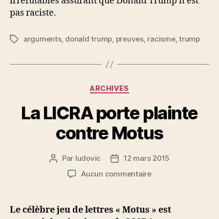
irréfutables assurant que Donald Trump n’est
pas raciste.
arguments
,
donald trump
,
preuves
,
racisme
,
trump
Étiquettes
Catégories
ARCHIVES
La LICRA porte plainte
contre Motus
Par
ludovic
12 mars 2015
Auteur
Date
de
de
sur
Aucun commentaire
l’article
l’article
La
LICRA
porte
Le célèbre jeu de lettres « Motus » est
plainte