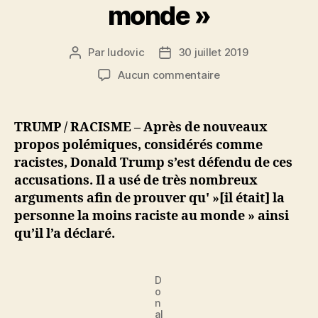
monde »
Par
ludovic
30 juillet 2019
Auteur
Date
de
de
sur
Aucun commentaire
l’article
l’article
Trump
:
les
TRUMP / RACISME – Après de nouveaux
arguments
propos polémiques, considérés comme
qui
racistes, Donald Trump s’est défendu de ces
« prouvent »
accusations. Il a usé de très nombreux
qu' »[il
arguments afin de prouver qu' »[il était] la
est]
personne la moins raciste au monde » ainsi
la
personne
qu’il l’a déclaré.
la
moins
raciste
D
o
au
n
monde »
al