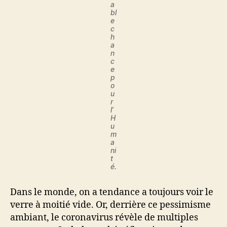
a
bl
e
c
h
a
n
c
e
p
o
u
r
l’
H
u
m
a
ni
t
é.
Dans le monde, on a tendance a toujours voir le
verre à moitié vide. Or, derrière ce pessimisme
ambiant, le coronavirus révèle de multiples