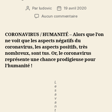
Par
ludovic
19 avril 2020
Auteur
Date
de
de
sur
Aucun commentaire
l’article
l’article
Vive
le
coronavirus
CORONAVIRUS / HUMANITÉ – Alors que l’on
!
ne voit que les aspects négatifs du
De
coronavirus, les aspects positifs, très
nombreux
nombreux, sont tus. Or, le coronavirus
avantages
représente une chance prodigieuse pour
et
l’humanité !
une
chance
prodigieuse
pour
L
e
l’Humanité
s
!
a
v
a
n
t