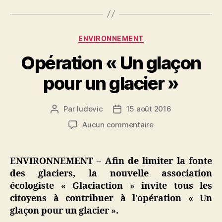
Catégories
ENVIRONNEMENT
Opération « Un glaçon
pour un glacier »
Par
ludovic
15 août 2016
Auteur
Date
de
de
sur
Aucun commentaire
l’article
l’article
Opération
« Un
glaçon
ENVIRONNEMENT – Afin de limiter la fonte
pour
des glaciers, la nouvelle association
un
écologiste « Glaciaction » invite tous les
glacier »
citoyens à contribuer à l’opération « Un
glaçon pour un glacier ».