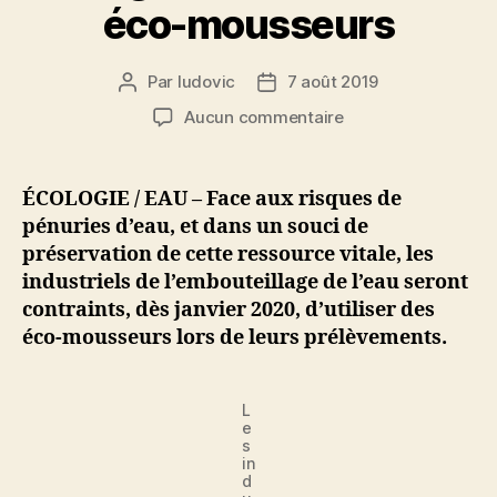
éco-mousseurs
Par
ludovic
7 août 2019
Auteur
Date
de
de
sur
Aucun commentaire
l’article
l’article
Pour
économiser
l’eau,
ÉCOLOGIE / EAU – Face aux risques de
les
pénuries d’eau, et dans un souci de
industriels
préservation de cette ressource vitale, les
de
industriels de l’embouteillage de l’eau seront
l’embouteillage
contraints, dès janvier 2020, d’utiliser des
de
éco-mousseurs lors de leurs prélèvements.
l’eau
obligés
d’utiliser
des
L
e
éco-
s
mousseurs
in
d