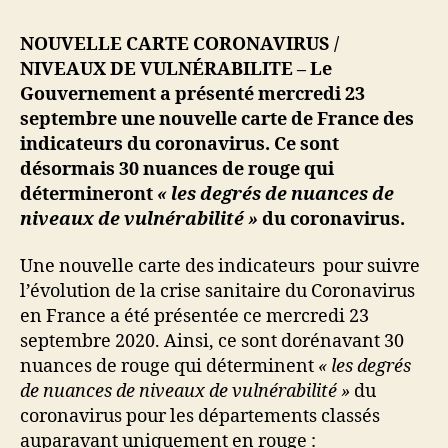
:
nouvelle
NOUVELLE CARTE CORONAVIRUS /
carte
NIVEAUX DE VULN
É
RABILITE – Le
avec
Gouvernement a présenté mercredi 23
30
septembre une nouvelle carte de France des
couleurs
indicateurs du coronavirus. Ce sont
de
désormais 30 nuances de rouge qui
degrés
de
détermineront
« les degrés de nuances de
nuances
niveaux de vulnérabilité »
du coronavirus.
de
niveaux
Une nouvelle carte des indicateurs
pour suivre
de
l’évolution de la crise sanitaire du Coronavirus
vulnérabilité
en France a été présentée ce mercredi 23
septembre 2020. Ainsi, ce sont dorénavant 30
nuances de rouge qui déterminent
« les degrés
de nuances de niveaux de vulnérabilité »
du
coronavirus pour les départements classés
auparavant uniquement en rouge :