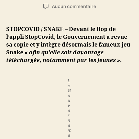
de
de
sur
Aucun commentaire
l’article
l’article
Pour
que
l’appli
STOPCOVID / SNAKE – Devant le flop de
StopCovid
l’appli StopCovid, le Gouvernement a revue
soit
sa copie et y intègre désormais le fameux jeu
davantage
Snake
« afin qu’elle soit davantage
téléchargée,
téléchargée, notamment par les jeunes »
.
le
Gouvernement
y
L
intègre
e
le
G
fameux
o
u
jeu
v
Snake
e
r
n
e
m
e