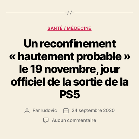
Catégories
SANTÉ / MÉDECINE
Un reconfinement
« hautement probable »
le 19 novembre, jour
officiel de la sortie de la
PS5
Par
ludovic
24 septembre 2020
Auteur
Date
de
de
sur
Aucun commentaire
l’article
l’article
Un
reconfinement