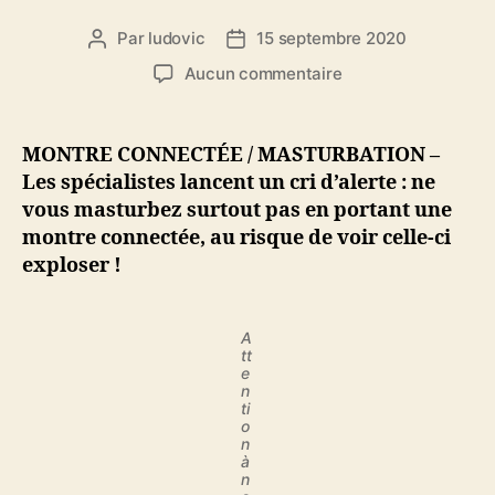
Par
ludovic
15 septembre 2020
Auteur
Date
de
de
sur
Aucun commentaire
l’article
l’article
Ne
vous
masturbez
MONTRE CONNECTÉE / MASTURBATION –
pas
Les spécialistes lancent un cri d’alerte : ne
en
vous masturbez surtout pas en portant une
portant
montre connectée, au risque de voir celle-ci
une
exploser !
montre
connectée
!
A
tt
e
n
ti
o
n
à
n