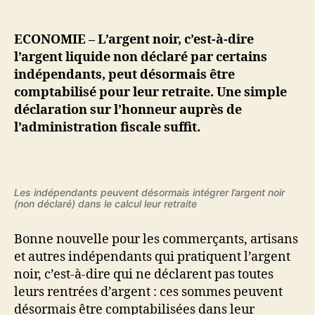
Indépendants
:
l’argent
ECONOMIE – L’argent noir, c’est-à-dire
noir
l’argent liquide non déclaré par certains
(non
indépendants, peut désormais être
déclaré)
comptabilisé pour leur retraite. Une simple
peut
déclaration sur l’honneur auprès de
désormais
l’administration fiscale suffit.
être
comptabilisé
pour
votre
retraite
Les indépendants peuvent désormais intégrer l’argent noir
(non déclaré) dans le calcul leur retraite
Bonne nouvelle pour les commerçants, artisans
et autres indépendants qui pratiquent l’argent
noir, c’est-à-dire qui ne déclarent pas toutes
leurs rentrées d’argent : ces sommes peuvent
désormais être comptabilisées dans leur