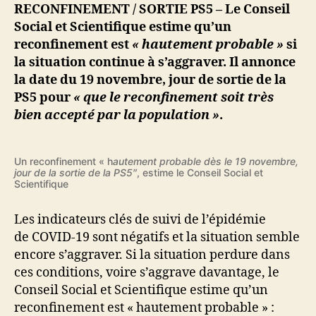
« hautement
RECONFINEMENT / SORTIE PS5 – Le Conseil
probable »
Social et Scientifique estime qu’un
le
reconfinement est
« hautement probable »
si
19
la situation continue à s’aggraver. Il annonce
novembre,
la date du 19 novembre, jour de sortie de la
jour
PS5 pour
« que le reconfinement soit très
officiel
de
bien accepté par la population »
.
la
sortie
de
Un reconfinement « h
autement probable dès le 19 novembre,
jour de la sortie de la PS5″
, estime le Conseil Social et
la
Scientifique
PS5
Les indicateurs clés de suivi de l’épidémie
de COVID-19 sont négatifs et la situation semble
encore s’aggraver. Si la situation perdure dans
ces conditions, voire s’aggrave davantage, le
Conseil Social et Scientifique estime qu’un
reconfinement est « hautement probable » :