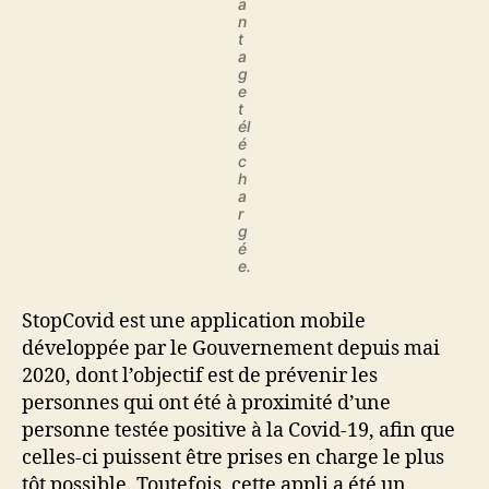
a
n
t
a
g
e
t
él
é
c
h
a
r
g
é
e.
StopCovid est une application mobile
développée par le Gouvernement depuis mai
2020, dont l’objectif est de prévenir les
personnes qui ont été à proximité d’une
personne testée positive à la Covid-19, afin que
celles-ci puissent être prises en charge le plus
tôt possible. Toutefois, cette appli a été un