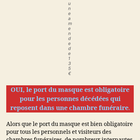
u
n
e
a
m
e
n
d
e
d
e
1
3
5
€
OUI, le port du masque est obligatoire
pour les personnes décédées qui
reposent dans une chambre funéraire
.
Alors que le port du masque est bien obligatoire
pour tous les personnels et visiteurs des
chambres funéraires, de nombreux internautes