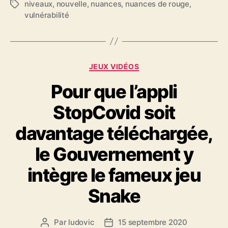
niveaux
,
nouvelle
,
nuances
,
nuances de rouge
,
Étiquettes
vulnérabilité
Catégories
JEUX VIDÉOS
Pour que l’appli
StopCovid soit
davantage téléchargée,
le Gouvernement y
intègre le fameux jeu
Snake
Par
ludovic
15 septembre 2020
Auteur
Date