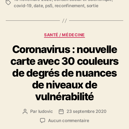
Étiquettes
covid-19
,
date
,
ps5
,
reconfinement
,
sortie
Catégories
SANTÉ / MÉDECINE
Coronavirus : nouvelle
carte avec 30 couleurs
de degrés de nuances
de niveaux de
vulnérabilité
Par
ludovic
23 septembre 2020
Auteur
Date
de
de
sur
Aucun commentaire
l’article
l’article
Coronavirus