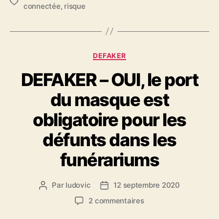
Étiquettes
connectée
,
risque
Catégories
DEFAKER
DEFAKER – OUI, le port
du masque est
obligatoire pour les
défunts dans les
funérariums
Par
ludovic
12 septembre 2020
Auteur
Date
de
de
sur
2 commentaires
l’article
l’article
DEFAKER