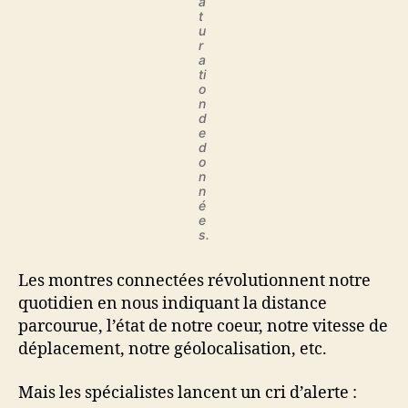
a
t
u
r
a
ti
o
n
d
e
d
o
n
n
é
e
s.
Les montres connectées révolutionnent notre
quotidien en nous indiquant la distance
parcourue, l’état de notre coeur, notre vitesse de
déplacement, notre géolocalisation, etc.
Mais les spécialistes lancent un cri d’alerte :