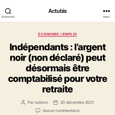
Actubis
Recherche
Menu
Catégories
ECONOMIE / EMPLOI
Indépendants : l’argent
noir (non déclaré) peut
désormais être
comptabilisé pour votre
retraite
Par
ludovic
20 décembre 2021
Auteur
Date
de
de
sur
Aucun commentaire
l’article
l’article