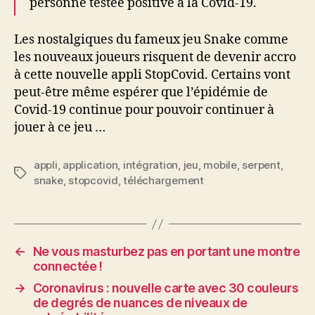
personne testée positive à la Covid-19.
Les nostalgiques du fameux jeu Snake comme
les nouveaux joueurs risquent de devenir accro
à cette nouvelle appli StopCovid. Certains vont
peut-être même espérer que l’épidémie de
Covid-19 continue pour pouvoir continuer à
jouer à ce jeu …
appli
,
application
,
intégration
,
jeu
,
mobile
,
serpent
,
Étiquettes
snake
,
stopcovid
,
téléchargement
←
Ne vous masturbez pas en portant une montre
connectée !
→
Coronavirus : nouvelle carte avec 30 couleurs
de degrés de nuances de niveaux de