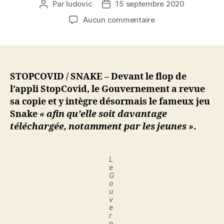
Par
ludovic
15 septembre 2020
Auteur
Date
de
de
sur
Aucun commentaire
l’article
l’article
Pour
que
l’appli
StopCovid
soit
STOPCOVID / SNAKE – Devant le flop de
davantage
l’appli StopCovid, le Gouvernement a revue
téléchargée,
sa copie et y intègre désormais le fameux jeu
le
Snake
« afin qu’elle soit davantage
Gouvernement
téléchargée, notamment par les jeunes »
.
y
intègre
le
L
fameux
e
jeu
G
o
Snake
u
v
e
r
n