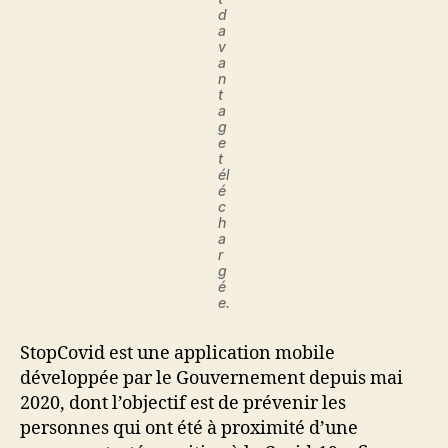
d
a
v
a
n
t
a
g
e
t
él
é
c
h
a
r
g
é
e.
StopCovid est une application mobile
développée par le Gouvernement depuis mai
2020, dont l’objectif est de prévenir les
personnes qui ont été à proximité d’une