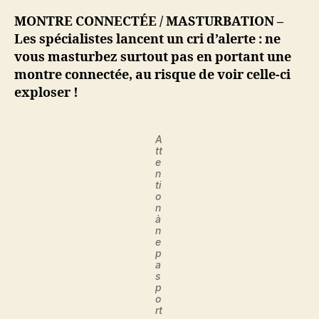
pas
en
MONTRE CONNECTÉE / MASTURBATION –
portant
Les spécialistes lancent un cri d’alerte : ne
une
vous masturbez surtout pas en portant une
montre
montre connectée, au risque de voir celle-ci
connectée
exploser !
!
A
tt
e
n
ti
o
n
à
n
e
p
a
s
p
o
rt