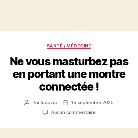
Catégories
SANTÉ / MÉDECINE
Ne vous masturbez pas
en portant une montre
connectée !
Par
ludovic
15 septembre 2020
Auteur
Date
de
de
sur
Aucun commentaire
l’article
l’article
Ne
vous
masturbez