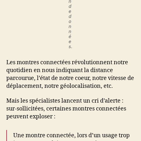
n
d
e
d
o
n
n
é
e
s.
Les montres connectées révolutionnent notre
quotidien en nous indiquant la distance
parcourue, l’état de notre coeur, notre vitesse de
déplacement, notre géolocalisation, etc.
Mais les spécialistes lancent un cri d’alerte :
sur-sollicitées, certaines montres connectées
peuvent exploser :
Une montre connectée, lors d’un usage trop