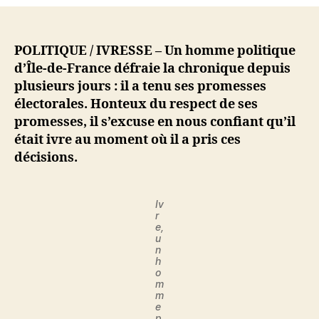
un
homme
politique
tient
POLITIQUE / IVRESSE – Un homme politique
les
d’Île-de-France défraie la chronique depuis
promesses
plusieurs jours : il a tenu ses promesses
électorales
électorales. Honteux du respect de ses
qu’il
promesses, il s’excuse en nous confiant qu’il
avait
était ivre au moment où il a pris ces
faites
décisions.
Iv
r
e,
u
n
h
o
m
m
e
p