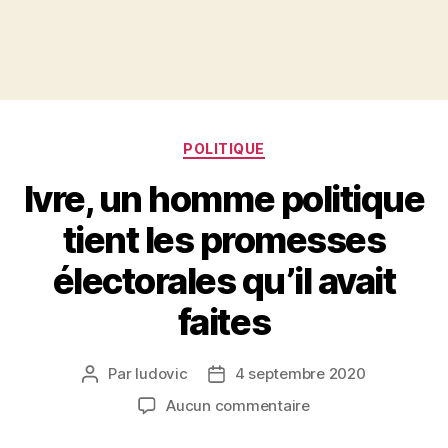
Catégories
POLITIQUE
Ivre, un homme politique
tient les promesses
électorales qu’il avait
faites
Par
ludovic
4 septembre 2020
Auteur
Date
de
de
sur
Aucun commentaire
l’article
l’article
Ivre,