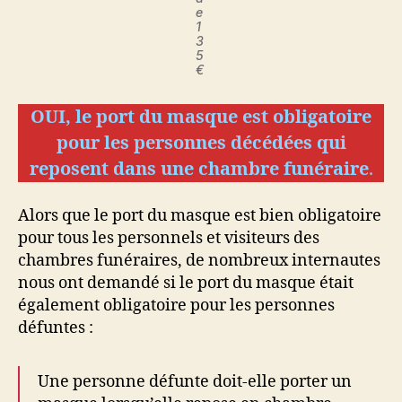
e
1
3
5
€
OUI, le port du masque est obligatoire
pour les personnes décédées qui
reposent dans une chambre funéraire
.
Alors que le port du masque est bien obligatoire
pour tous les personnels et visiteurs des
chambres funéraires, de nombreux internautes
nous ont demandé si le port du masque était
également obligatoire pour les personnes
défuntes :
Une personne défunte doit-elle porter un