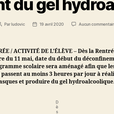
t du gel hydro
Par
ludovic
19 avril 2020
Aucun commentai
Auteur
Date
de
de
l’article
l’article
ÉE / ACTIVITÉ DE L’ÉLÈVE – Dès la Rentré
re du 11 mai, date du début du déconfinem
ogramme scolaire sera aménagé afin que le
 passent au moins 3 heures par jour à réal
asques et produire du gel hydroalcoolique
D
è
s