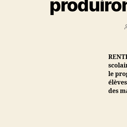
produiron
RENTR
scolai
le pr
élèves
des m