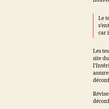
nouvea
Le t
s’en
car 
Les te
site du
l’Inté
assure
déconf
Révise
déconf