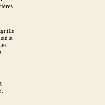
rières
ignifie
été et
les
e
 0
et