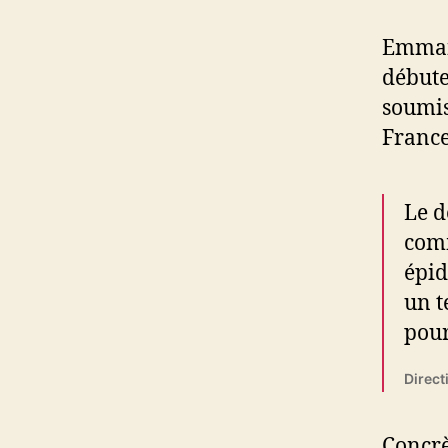
Emman
débute
soumis
France
Le d
comm
épid
un t
pour
Direct
Concrè