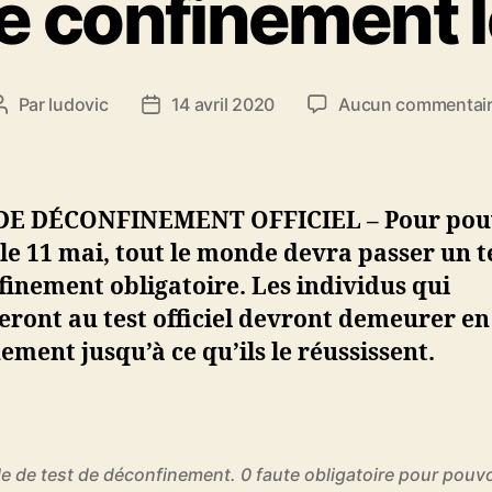
de confinement l
Par
ludovic
14 avril 2020
Aucun commentai
Auteur
Date
de
de
l’article
l’article
DE DÉCONFINEMENT OFFICIEL – Pour pou
 le 11 mai, tout le monde devra passer un t
inement obligatoire. Les individus qui
ront au test officiel devront demeurer en
ement jusqu’à ce qu’ils le réussissent.
 de test de déconfinement. 0 faute obligatoire pour pouvoi