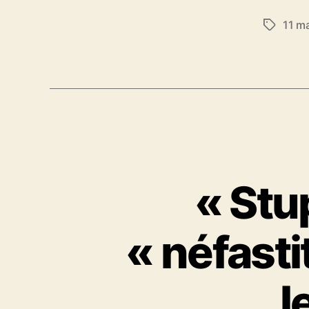
11 ma
Étiquett
« Stup
« néfast
l