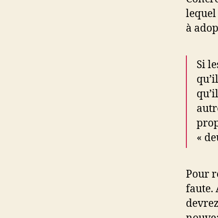
lequel 
à adop
Si l
qu’i
qu’i
autr
prop
« de
Pour r
faute.
devrez