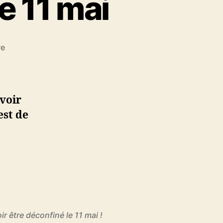
e 11 mai
sur
re
Réussir
le
test
de
voir
déconfinement
est de
sera
obligatoire
pour
pouvoir
sortir
de
confinement
le
11
r être déconfiné le 11 mai !