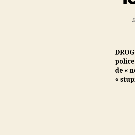
DROGU
police
de « n
« stup