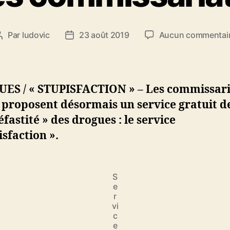
Par
ludovic
23 août 2019
Aucun commentai
Auteur
Date
de
de
l’article
l’article
ES / « STUPISFACTION » – Les commissari
 proposent désormais un service gratuit de
éfastité » des drogues : le service
isfaction ».
S
e
r
vi
c
e