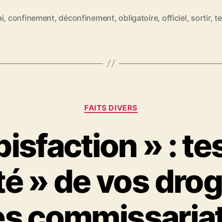
i
,
confinement
,
déconfinement
,
obligatoire
,
officiel
,
sortir
,
te
es
Catégories
FAITS DIVERS
isfaction » : te
ité » de vos dro
es commissaria