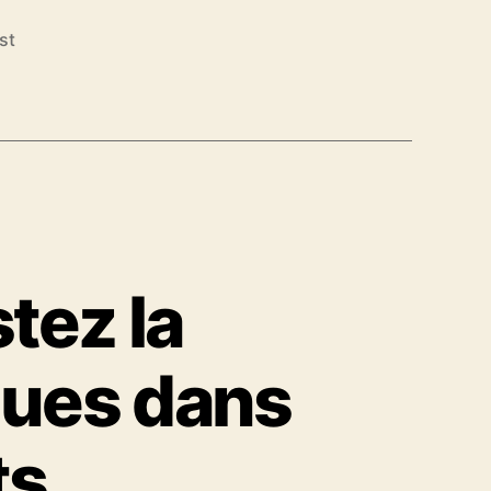
st
stez la
gues dans
ts