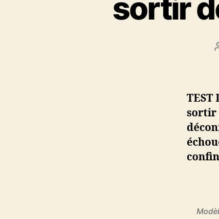
sortir 
TEST 
sortir
déconf
échoue
confin
Modèle