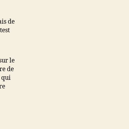
ais de
test
sur le
ère de
 qui
re