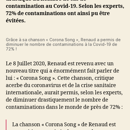
Renaud,
contamination au Covid-19. Selon les experts,
le
72% de contaminations ont ainsi pu être
nombre
évitées.
de
cas
de
Covid-
Grâce à sa chanson « Corona Song », Renaud a permis de
diminuer le nombre de contaminations à la Covid-19 de
19
72% !
a
diminué
Le 8 Juillet 2020, Renaud est revenu avec un
de
nouveau titre qui a énormément fait parler de
72%
lui : « Corona Song ». Cette chanson, critique
acerbe du coronavirus et de la crise sanitaire
internationale, aurait permis, selon les experts,
de diminuer drastiquement le nombre de
contaminations dans le monde de près de 72% :
La chanson « Corona Song » de Renaud est