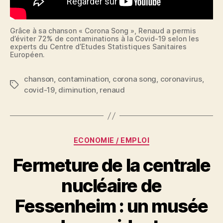
Grâce à sa chanson « Corona Song », Renaud a permis
d’éviter 72% de contaminations à la Covid-19 selon les
experts du Centre d’Etudes Statistiques Sanitaires
Européen.
chanson
,
contamination
,
corona song
,
coronavirus
,
Étiquettes
covid-19
,
diminution
,
renaud
Catégories
ECONOMIE / EMPLOI
Fermeture de la centrale
nucléaire de
Fessenheim : un musée