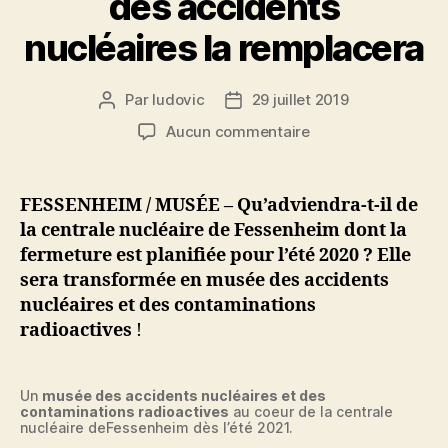
des accidents
nucléaires la remplacera
Par
ludovic
29 juillet 2019
Auteur
Date
de
de
sur
Aucun commentaire
l’article
l’article
Fermeture
de
la
FESSENHEIM / MUSÉE – Qu’adviendra-t-il de
centrale
la centrale nucléaire de Fessenheim dont la
nucléaire
fermeture est planifiée pour l’été 2020 ? Elle
de
sera transformée en musée des accidents
Fessenheim
nucléaires et des contaminations
:
radioactives
!
un
musée
des
accidents
Un
musée des accidents nucléaires et des
contaminations radioactives
au coeur de la centrale
nucléaires
nucléaire deFessenheim dès l’été 2021.
la