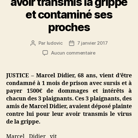
avoir transmis la grippe
et contaminé ses
proches
Par
ludovic
7 janvier 2017
Auteur
Date
de
de
sur
Aucun commentaire
l’article
l’article
Condamnation
pour
avoir
JUSTICE – Marcel Didier, 68 ans, vient d’être
transmis
condamné à 1 mois de prison avec sursis et à
la
payer 1500€ de dommages et intérêts à
grippe
chacun des 3 plaignants. Ces 3 plaignants, des
et
amis de Marcel Didier, avaient déposé plainte
contaminé
contre lui pour leur avoir transmis le virus
ses
proches
de la grippe.
Marcel Didier vit