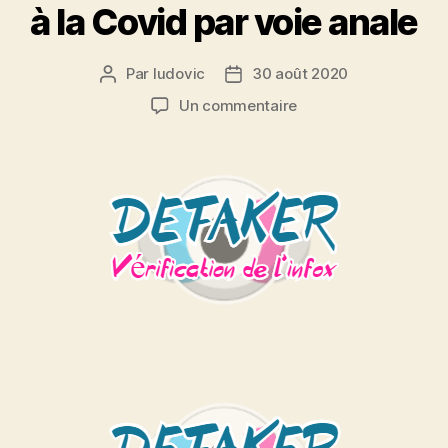
à la Covid par voie anale
Par
ludovic
30 août 2020
Auteur
Date
de
de
sur
Un commentaire
l’article
l’article
DEFAKER
–
OUI,
insérer
un
tampon
hygiénique
dans
l’anus
permet
d’éviter
la
contamination
à
la