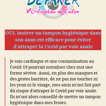
Covid
par
voie
anale
OUI, insérer un tampon hygiénique dans
son anus
est efficace pour éviter
d’attraper la Covid par voie anale
Je suis cardiaque et une contamination au
Covid-19 pourrait entraîner chez moi une
forme sévère. Aussi, en plus des masques et
des gestes barrière, de ne pas me toucher ni
les yeux ni le visage, mes amis m’ont fait part
du risque d’attraper le Covid par voie anale.
Ils m’ont alors conseillé de mettre un tampon
hygiénique dans mes fesses.