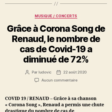
Catégories
MUSIQUE / CONCERTS
Grâce à Corona Song de
Renaud, le nombre de
cas de Covid-19 a
diminué de 72%
Par
ludovic
22 août 2020
Auteur
Date
de
de
sur
Aucun commentaire
l’article
l’article
Grâce
à
Corona
COVID 19 / RENAUD – Grâce à sa chanson
Song
« Corona Song », Renaud a permis une chute
de
drastique du nombre de cas de