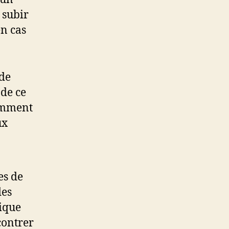
 subir
en cas
 de
 de ce
comment
ux
es de
des
tique
contrer