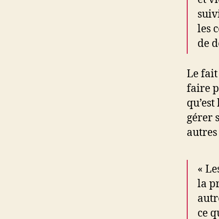
suiv
les 
de d
Le fai
faire 
qu’est
gérer 
autres 
« Le
la p
autr
ce q