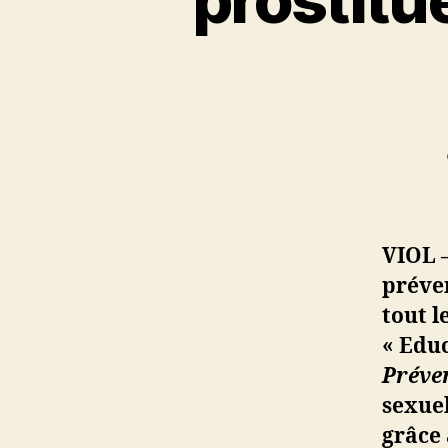
VIOL 
préven
tout l
« Edu
Préven
sexuel
grâce 