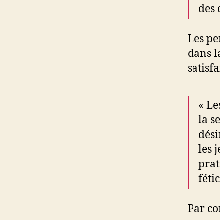
des 
Les pe
dans l
satisfa
« Le
la s
dési
les 
prat
féti
Par co