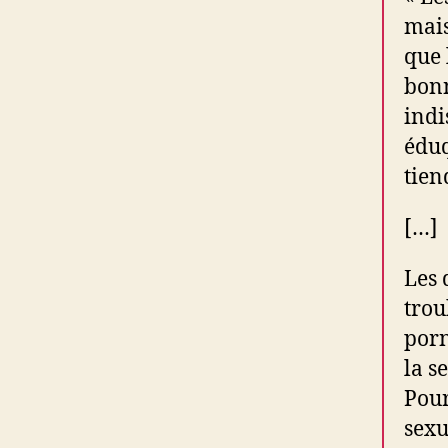
mais
que 
bonn
indi
éduq
tien
[…]
Les 
trou
porn
la s
Pour
sexu