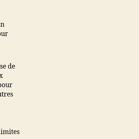
in
our
se de
x
 pour
utres
limites