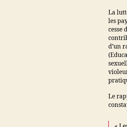
La lut
les pa
cesse d
contri
d’un r
(Educa
sexuel
violeu
pratiq
Le rap
consta
« Le