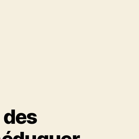
: des
é)éduquer