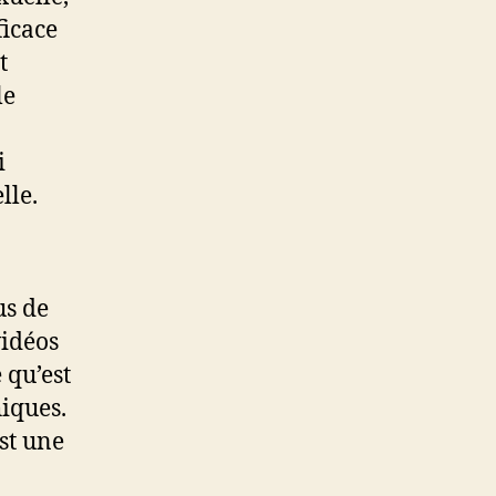
ficace
t
le
i
lle.
us de
vidéos
 qu’est
hiques.
est une