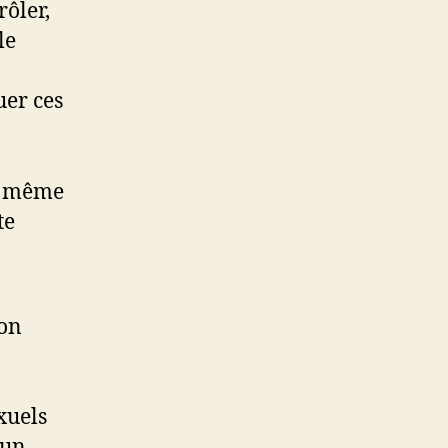
rôler,
le
uer ces
r, même
te
ion
xuels
’un