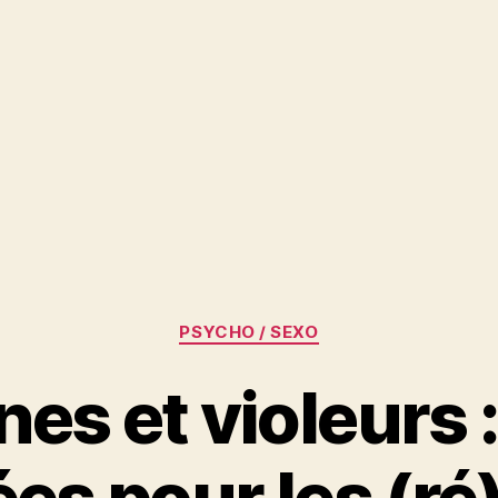
Catégories
PSYCHO / SEXO
es et violeurs 
ées pour les (r