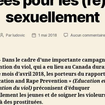
sexuellement
Par
ludovic
1 mai 2018
Aucun commentair
Auteur
Date
de
de
l’article
l’article
– Dans le cadre d’une importante campagn
tion du viol, qui a eu lieu au Canada dura
e mois d’avril 2018, les porteurs du rappor
cation and Rape Prevention »
(Education e
tion du viol)
préconisent d’éduquer
lement les jeunes et de soigner les violeur
à des prostituées.