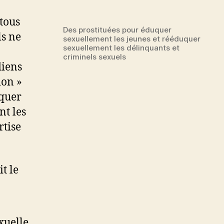
 tous
Des prostituées pour éduquer
ls ne
sexuellement les jeunes et rééduquer
sexuellement les délinquants et
criminels sexuels
diens
ion »
uquer
nt les
rtise
t le
xuelle,