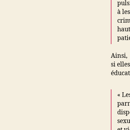
puls
à le
crim
haut
pati
Ainsi,
si elle
éducat
« Le
parm
disp
sexu
et v