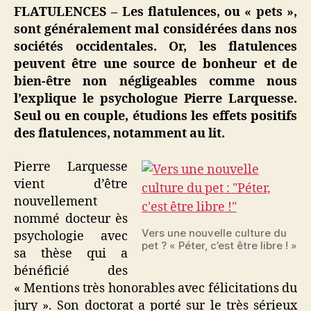
le
FLATULENCES – Les flatulences, ou « pets »,
lit
sont généralement mal considérées dans nos
:
sociétés occidentales. Or, les flatulences
du
peuvent être une source de bonheur et de
bonheur
bien-être non négligeables comme nous
partagé
l’explique le psychologue Pierre Larquesse.
!
Seul ou en couple, étudions les effets positifs
des flatulences, notamment au lit.
Pierre Larquesse
vient d’être
nouvellement
nommé docteur ès
Vers une nouvelle culture du
psychologie avec
pet ? « Péter, c’est être libre ! »
sa thèse qui a
bénéficié des
« Mentions très honorables avec félicitations du
jury ». Son doctorat a porté sur le très sérieux