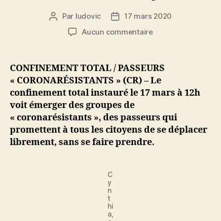
Par
ludovic
17 mars 2020
Auteur
Date
de
de
sur
Aucun commentaire
l’article
l’article
Confinement
total
:
CONFINEMENT TOTAL / PASSEURS
des
« CORONARÉSISTANTS » (CR) – Le
réseaux
confinement total instauré le 17 mars à 12h
de
voit émerger des groupes de
passeurs,
« coronarésistants », des passeurs qui
les
promettent à tous les citoyens de se déplacer
« coronarésistants 
se
librement, sans se faire prendre.
mettent
en
place
C
y
n
t
hi
a,