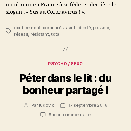
nombreux en France à se fédérer derrière le
slogan : « Sus au Coronavirus ! ».
confinement
,
coronarésistant
,
liberté
,
passeur
,
Étiquettes
réseau
,
résistant
,
total
Catégories
PSYCHO / SEXO
Péter dans le lit : du
bonheur partagé !
Par
ludovic
17 septembre 2016
Auteur
Date
de
de
sur
Aucun commentaire
l’article
l’article
Péter
dans