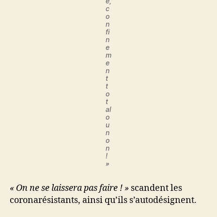
e,
c
o
n
fi
n
e
m
e
n
t
t
o
t
al
o
u
n
o
n
!
»
« On ne se laissera pas faire ! »
scandent les
coronarésistants, ainsi qu’ils s’autodésignent.