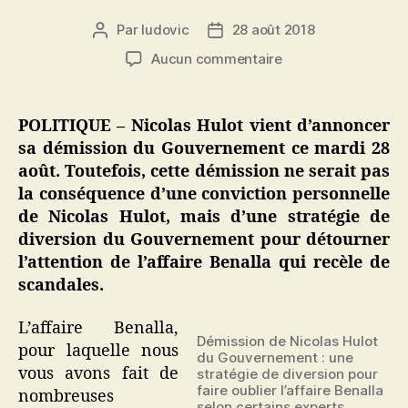
Par
ludovic
28 août 2018
Auteur
Date
de
de
sur
Aucun commentaire
l’article
l’article
Démission
Hulot
:
POLITIQUE – Nicolas Hulot vient d’annoncer
une
sa démission du Gouvernement ce mardi 28
stratégie
août. Toutefois, cette démission ne serait pas
de
la conséquence d’une conviction personnelle
diversion
de Nicolas Hulot, mais d’une stratégie de
pour
diversion du Gouvernement pour détourner
faire
oublier
l’attention de l’affaire Benalla qui recèle de
l’affaire
scandales.
Benalla
L’affaire Benalla,
Démission de Nicolas Hulot
pour laquelle nous
du Gouvernement : une
vous avons fait de
stratégie de diversion pour
faire oublier l’affaire Benalla
nombreuses
selon certains experts.