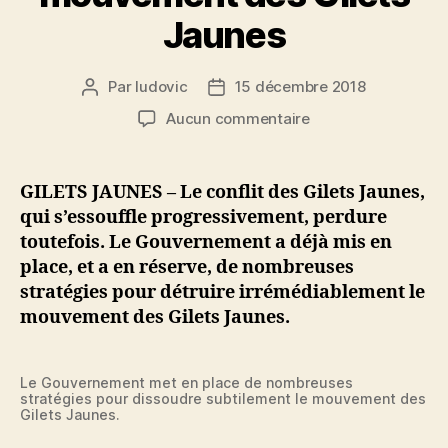
Jaunes
Par
ludovic
15 décembre 2018
Auteur
Date
de
de
sur
Aucun commentaire
l’article
l’article
Météo,
Noël,
Sport
GILETS JAUNES – Le conflit des Gilets Jaunes,
:
qui s’essouffle progressivement, perdure
les
toutefois. Le Gouvernement a déjà mis en
stratégies
place, et a en réserve, de nombreuses
du
stratégies pour détruire irrémédiablement le
Gouvernement
mouvement des Gilets Jaunes.
pour
mettre
fin
au
Le Gouvernement met en place de nombreuses
stratégies pour dissoudre subtilement le mouvement des
mouvement
Gilets Jaunes.
des
Gilets