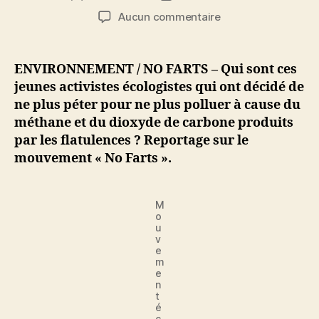
de
de
sur
Aucun commentaire
l’article
l’article
Pour
protéger
l’environnement,
ENVIRONNEMENT / NO FARTS – Qui sont ces
ils
jeunes activistes écologistes qui ont décidé de
ont
ne plus péter pour ne plus polluer à cause du
décidé
méthane et du dioxyde de carbone produits
de
par les flatulences ? Reportage sur le
ne
mouvement « No Farts ».
plus
péter
M
o
u
v
e
m
e
n
t
é
c