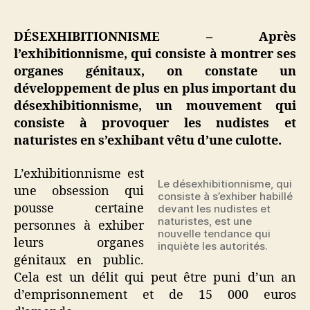
Après
l’exhibitionnisme,
le
DÉSEXHIBITIONNISME – Après
désexhibitionnisme
l’exhibitionnisme, qui consiste à montrer ses
qui
organes génitaux, on constate un
consiste
développement de plus en plus important du
à
désexhibitionnisme, un mouvement qui
provoquer
consiste à provoquer les nudistes et
en
étant
naturistes en s’exhibant vêtu d’une culotte.
habillé
L’exhibitionnisme est
Le désexhibitionnisme, qui
une obsession qui
consiste à s’exhiber habillé
pousse certaine
devant les nudistes et
naturistes, est une
personnes à exhiber
nouvelle tendance qui
leurs organes
inquiète les autorités.
génitaux en public.
Cela est un délit qui peut être puni d’un an
d’emprisonnement et de 15 000 euros