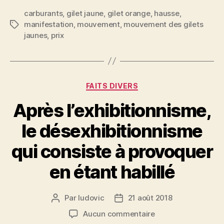
carburants
,
gilet jaune
,
gilet orange
,
hausse
,
manifestation
,
mouvement
,
mouvement des gilets
Étiquettes
jaunes
,
prix
Catégories
FAITS DIVERS
Après l’exhibitionnisme,
le désexhibitionnisme
qui consiste à provoquer
en étant habillé
Par
ludovic
21 août 2018
Auteur
Date
de
de
sur
Aucun commentaire
l’article
l’article