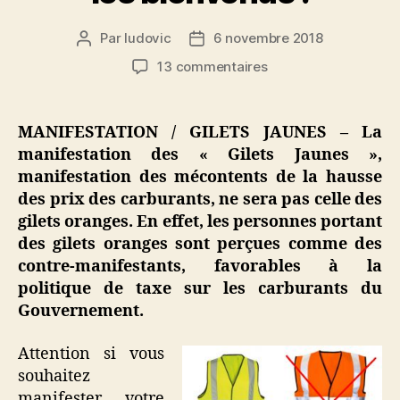
Par
ludovic
6 novembre 2018
Auteur
Date
de
de
sur
13 commentaires
l’article
l’article
Manifestation
des
gilets
MANIFESTATION / GILETS JAUNES – La
jaunes
manifestation des « Gilets Jaunes »,
:
manifestation des mécontents de la hausse
les
des prix des carburants, ne sera pas celle des
gilets
gilets oranges. En effet, les personnes portant
oranges
des gilets oranges sont perçues comme des
ne
seront
contre-manifestants, favorables à la
pas
politique de taxe sur les carburants du
les
Gouvernement.
bienvenus
!
Attention si vous
souhaitez
manifester votre