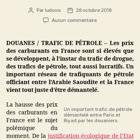
Par
ludovic
28 octobre 2018
Auteur
Date
de
de
sur
Aucun commentaire
l’article
l’article
Trafic
de
pétrole
DOUANES / TRAFIC DE PÉTROLE – Les prix
entre
des carburants en France sont si élevés que
l’Arabie
se développent, à l’instar du trafic de drogue,
Saoudite
des trafics de pétrole, tout aussi lucratifs. Un
et
important réseau de trafiquants de pétrole
la
officiant entre l’Arabie Saoudite et la France
France
:
vient tout juste d’être démantelé.
un
réseau
La hausse des prix
démantelé
Un important trafic de pétrole
des carburants en
démantelé entre Paris et
France est le sujet
Riyad par les douaniers.
polémique du
moment. De la
justification écologique de l’Etat