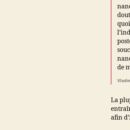
nano
dout
quoi
l’in
post
souc
nano
de m
Vladi
La plu
entraî
afin d