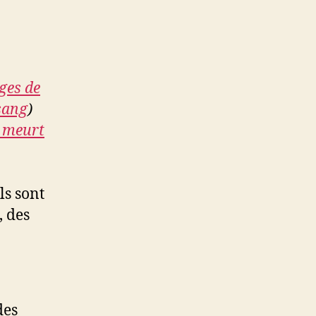
ges de
sang
)
l meurt
ils sont
, des
des