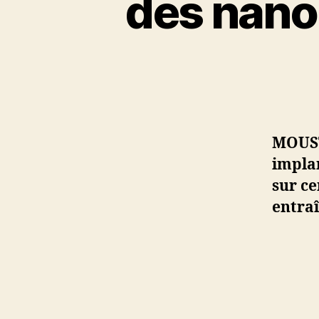
des nano 
MOUST
implan
sur ce
entraî