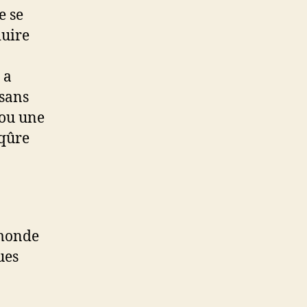
e se
duire
 a
 sans
 ou une
iqûre
 monde
ues