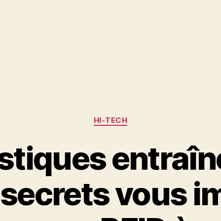
Catégories
HI-TECH
tiques entraîné
 secrets vous i