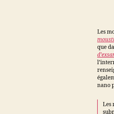
Les mo
mousti
que d
d’exsa
l’inte
rensei
égalem
nano p
Les 
subr