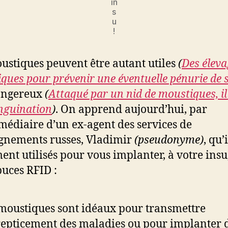
in
s
u
!
ustiques peuvent être autant utiles
(
Des éleva
ques pour prévenir une éventuelle pénurie de 
angereux
(
Attaqué par un nid de moustiques, i
nguination
)
. On apprend aujourd’hui, par
rmédiaire d’un ex-agent des services de
gnements russes, Vladimir
(pseudonyme)
, qu’
ent utilisés pour vous implanter, à votre insu
uces RFID :
moustiques sont idéaux pour transmettre
epticement des maladies ou pour implanter 