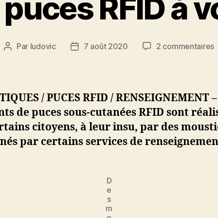
puces RFID à vo
s
Par
ludovic
7 août 2020
2 commentaires
Auteur
Date
de
de
m
l’article
l’article
e
p
IQUES / PUCES RFID / RENSEIGNEMENT –
l
ts de puces sous-cutanées RFID sont réali
s
rtains citoyens, à leur insu, par des moust
s
v
nés par certains services de renseignemen
i
D
e
R
s
m
à
o