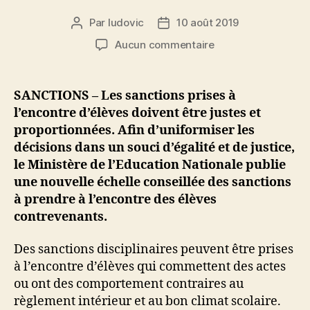
Par
ludovic
10 août 2019
Auteur
Date
de
de
sur
Aucun commentaire
l’article
l’article
Education
Nationale
:
SANCTIONS – Les sanctions prises à
échelle
l’encontre d’élèves doivent être justes et
conseillée
proportionnées. Afin d’uniformiser les
des
décisions dans un souci d’égalité et de justice,
sanctions
le Ministère de l’Education Nationale publie
à
une nouvelle échelle conseillée des sanctions
l’encontre
des
à prendre à l’encontre des élèves
élèves.
contrevenants.
Des sanctions disciplinaires peuvent être prises
à l’encontre d’élèves qui commettent des actes
ou ont des comportement contraires au
règlement intérieur et au bon climat scolaire.