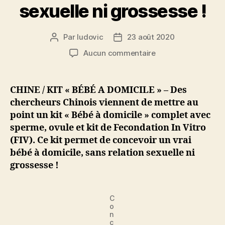
sexuelle ni grossesse !
Par
ludovic
23 août 2020
Auteur
Date
de
de
sur
Aucun commentaire
l’article
l’article
Chine
:
kit
CHINE / KIT « BÉBÉ A DOMICILE » – Des
« FIV
chercheurs Chinois viennent de mettre au
/
point un kit « Bébé à domicile » complet avec
Ovocyte
sperme, ovule et kit de Fecondation In Vitro
/
(FIV). Ce kit permet de concevoir un vrai
Sperme »
bébé à domicile, sans relation sexuelle ni
pour
concevoir
grossesse !
un
vrai
bébé
C
o
chez
n
soi,
c