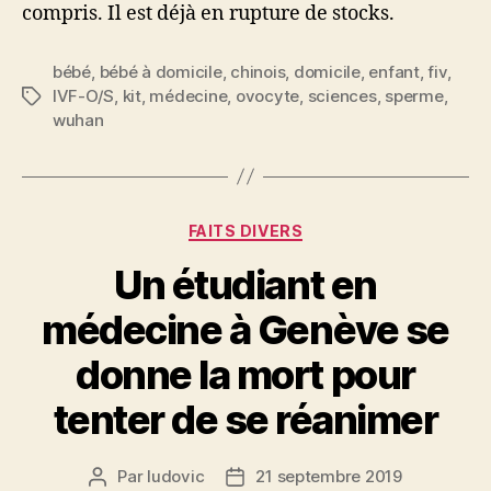
compris. Il est déjà en rupture de stocks.
bébé
,
bébé à domicile
,
chinois
,
domicile
,
enfant
,
fiv
,
IVF-O/S
,
kit
,
médecine
,
ovocyte
,
sciences
,
sperme
,
Étiquettes
wuhan
Catégories
FAITS DIVERS
Un étudiant en
médecine à Genève se
donne la mort pour
tenter de se réanimer
Par
ludovic
21 septembre 2019
Auteur
Date