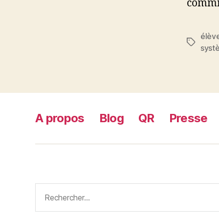
commis
élèv
Étiquett
syst
A propos
Blog
QR
Presse
Rechercher :