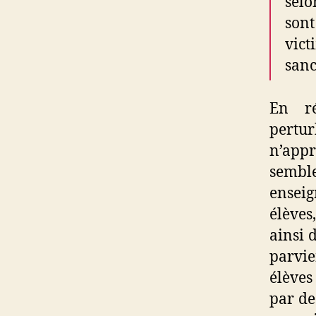
selo
son
vict
sanc
En ré
pertur
n’appr
sembl
enseig
élèves
ainsi 
parvie
élèves
par de