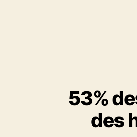
53% des
des 