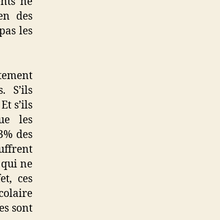
ents ne
en des
pas les
tement
. S’ils
t s’ils
ue les
53% des
uffrent
 qui ne
et, ces
colaire
es sont