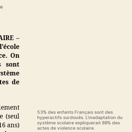
sur
re
53%
des
enfants
Français
AIRE –
sont
l’école
des
ce. On
hyperactifs
surdoués
s sont
ystème
tes de
llement
53% des enfants Français sont des
e (seul
hyperactifs surdoués. L’inadaptation du
système scolaire expliquerait 88% des
16 ans)
actes de violence scolaire.