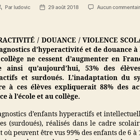
Par
ludovic
29 août 2018
Aucun commentai
Auteur
Date
de
de
l’article
l’article
ACTIVITÉ / DOUANCE / VIOLENCE SCOL
agnostics d’hyperactivité et de douance à 
 collège ne cessent d’augmenter en Fran
e ainsi qu’aujourd’hui, 53% des élève
actifs et surdoués. L’inadaptation du s
ire à ces élèves expliquerait 88% des ac
ce à l’école et au collège.
agnostics d’enfants hyperactifs et intellectue
es (surdoués), réalisés dans le cadre scolair
t où peuvent être vus 99% des enfants de 6 à 