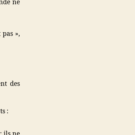
onde ne
 pas »,
ent des
s :
 ils ne