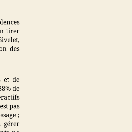
olences
n tirer
ivelet,
ion des
s et de
 88% de
ractifs
’est pas
ssage ;
s gérer