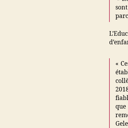
sont
parc
L’Educ
d’enfa
« Ce
éta
coll
2018
fiab
que 
remo
Gele