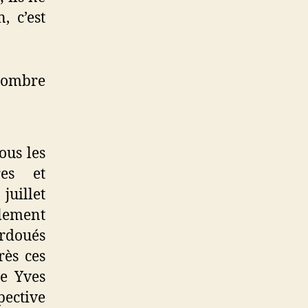
, c’est
 nombre
ous les
res et
juillet
alement
urdoués
rès ces
ue Yves
pective