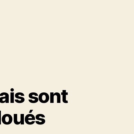
ais sont
doués