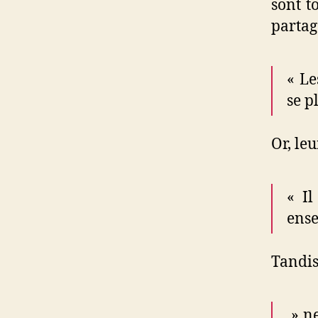
sont t
partage
« Le
se p
Or, le
« Il
ense
Tandis
» ne