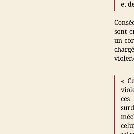
et d
Conséq
sont e
un con
chargé
violen
« Ce
viol
ces 
surd
méch
celu