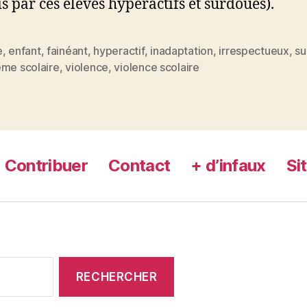
 par ces élèves hyperactifs et surdoués).
e
,
enfant
,
fainéant
,
hyperactif
,
inadaptation
,
irrespectueux
,
su
es
ème scolaire
,
violence
,
violence scolaire
Contribuer
Contact
+ d’infaux
Si