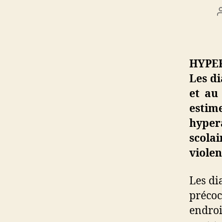
HYPER
Les di
et au
estim
hyper
scola
violen
Les di
précoc
endroi