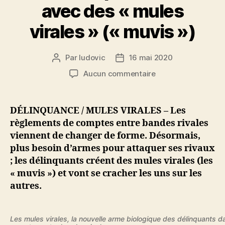
avec des « mules
virales » (« muvis »)
Par
ludovic
16 mai 2020
Auteur
Date
de
de
sur
Aucun commentaire
l’article
l’article
Les
règlements
de
DÉLINQUANCE / MULES VIRALES – Les
comptes
règlements de comptes entre bandes rivales
entre
viennent de changer de forme. Désormais,
bandes
plus besoin d’armes pour attaquer ses rivaux
rivales
; les délinquants créent des mules virales (les
se
« muvis ») et vont se cracher les uns sur les
font
désormais
autres.
par
crachats,
avec
Les mules virales, la nouvelle arme biologique des délinquants 