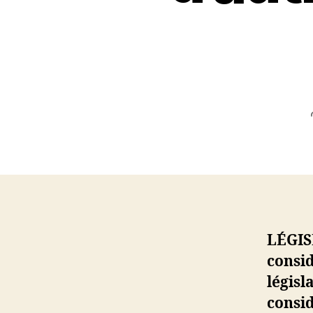
LÉGIS
consi
législ
consid