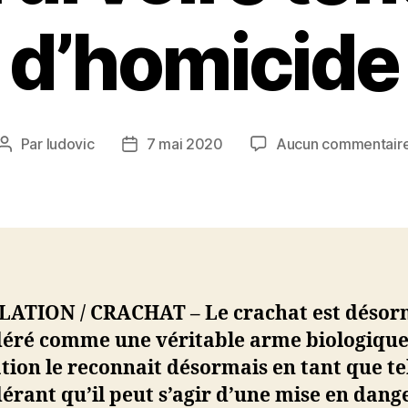
d’homicide
Par
ludovic
7 mai 2020
Aucun commentair
Auteur
Date
de
de
l’article
l’article
LATION / CRACHAT – Le crachat est désor
déré comme une véritable arme biologique.
ation le reconnait désormais en tant que te
érant qu’il peut s’agir d’une mise en dang