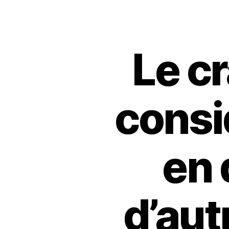
Le c
cons
en 
d’aut