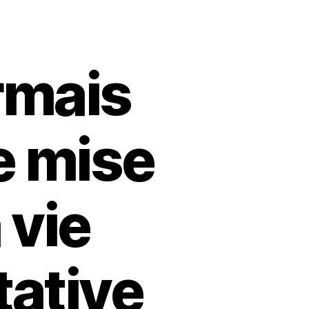
rmais
 mise
 vie
tative