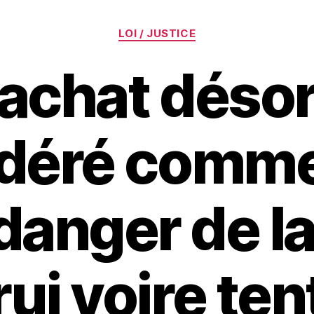
Catégories
LOI / JUSTICE
rachat déso
idéré comme
danger de la
rui voire ten