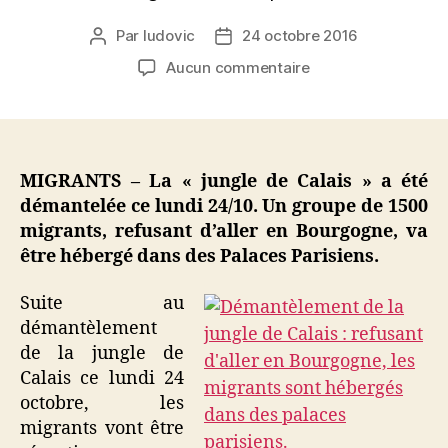
Par
ludovic
24 octobre 2016
Auteur
Date
de
de
sur
Aucun commentaire
l’article
l’article
Migrants
:
refusant
d’aller
en
MIGRANTS – La « jungle de Calais » a été
Bourgogne,
démantelée ce lundi 24/10. Un groupe de 1500
ils
migrants, refusant d’aller en Bourgogne, va
seront
être hébergé dans des Palaces Parisiens.
hébergés
dans
Suite au
des
démantèlement
Palaces
de la jungle de
Parisiens
Calais ce lundi 24
octobre, les
migrants vont être