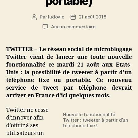
portable)
Par
ludovic
21 août 2018
Auteur
Date
de
de
sur
Aucun commentaire
l’article
l’article
Nouvelle
fonctionnalité
Twitter
TWITTER – Le réseau social de microblogage
:
Twitter vient de lancer une toute nouvelle
le
fonctionnalité ce mardi 21 août aux Etats-
tweet
Unis : la possibilité de tweeter à partir d’un
par
téléphone fixe ou portable. Ce nouveau
téléphone
service de tweet par téléphone devrait
fixe
(et
arriver en France d’ici quelques mois.
portable)
Twitter ne cesse
Nouvelle fonctionnalité
d’innover afin
Twitter : tweeter à partir d’un
d’offrir à ses
téléphone fixe !
utilisateurs un