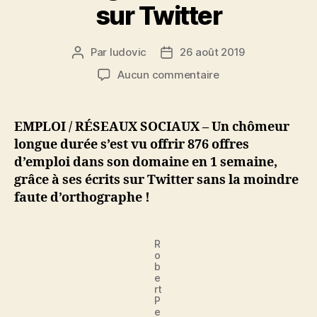
sur Twitter
Par
ludovic
26 août 2019
Auteur
Date
de
de
sur
Aucun commentaire
l’article
l’article
Au
chômage
depuis
EMPLOI / RÉSEAUX SOCIAUX – Un chômeur
8
longue durée s’est vu offrir 876 offres
ans,
d’emploi dans son domaine en 1 semaine,
il
grâce à ses écrits sur Twitter sans la moindre
reçoit
faute d’orthographe !
876
offres
d’emploi
R
grâce
o
à
b
ses
e
rt
messages
P
sans
e