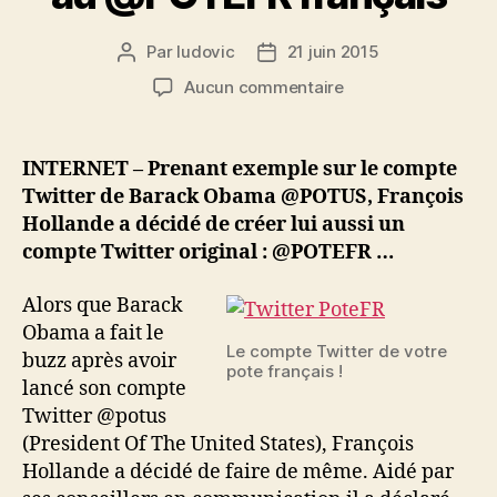
Par
ludovic
21 juin 2015
Auteur
Date
de
de
sur
Aucun commentaire
l’article
l’article
Du
@POTUS
américain
INTERNET – Prenant exemple sur le compte
au
Twitter de Barack Obama @POTUS, François
@POTEFR
Hollande a décidé de créer lui aussi un
français
compte Twitter original : @POTEFR …
Alors que Barack
Obama a fait le
Le compte Twitter de votre
buzz après avoir
pote français !
lancé son compte
Twitter @potus
(President Of The United States), François
Hollande a décidé de faire de même. Aidé par