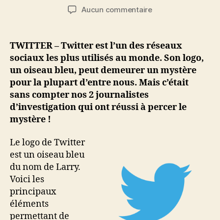
de
de
sur
Aucun commentaire
l’article
l’article
Pourquoi
le
logo
TWITTER – Twitter est l’un des réseaux
de
sociaux les plus utilisés au monde. Son logo,
Twitter
un oiseau bleu, peut demeurer un mystère
représente
pour la plupart d’entre nous. Mais c’était
un
sans compter nos 2 journalistes
oiseau
d’investigation qui ont réussi à percer le
bleu
mystère !
Le logo de Twitter
est un oiseau bleu
du nom de Larry.
Voici les
principaux
éléments
permettant de