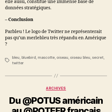
elle aussi, constitue une immense base de
données stratégiques.
– Conclusion
Parbleu ! Le logo de Twitter ne représenterait
pas qu’un merlebleu très répandu en Amérique
?
bleu
,
bluebird
,
mascotte
,
oiseau
,
oiseau bleu
,
secret
,
Étiquettes
twitter
Catégories
ARCHIVES
Du @POTUS américain
au @POTEFR français