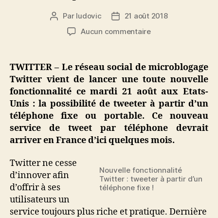
Par
ludovic
21 août 2018
Auteur
Date
de
de
sur
Aucun commentaire
l’article
l’article
Nouvelle
fonctionnalité
Twitter
TWITTER – Le réseau social de microblogage
:
Twitter vient de lancer une toute nouvelle
le
fonctionnalité ce mardi 21 août aux Etats-
tweet
Unis : la possibilité de tweeter à partir d’un
par
téléphone fixe ou portable. Ce nouveau
téléphone
service de tweet par téléphone devrait
fixe
(et
arriver en France d’ici quelques mois.
portable)
Twitter ne cesse
Nouvelle fonctionnalité
d’innover afin
Twitter : tweeter à partir d’un
d’offrir à ses
téléphone fixe !
utilisateurs un
service toujours plus riche et pratique. Dernière