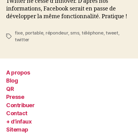
Twitter ne cesse d’innover. D’après nos
informations, Facebook serait en passe de
développer la même fonctionnalité. Pratique !
fixe
,
portable
,
répondeur
,
sms
,
téléphone
,
tweet
,
Étiquettes
twitter
A propos
Blog
QR
Presse
Contribuer
Contact
+ d’infaux
Sitemap