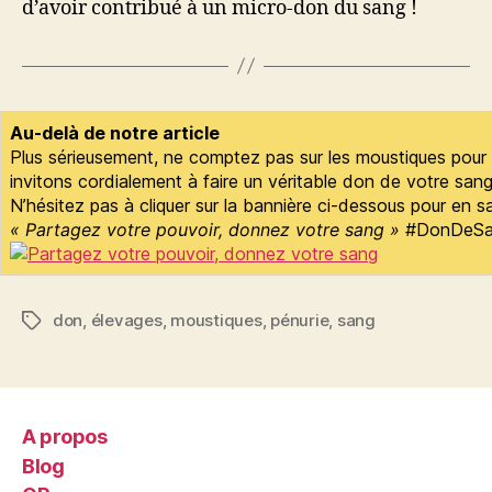
d’avoir contribué à un micro-don du sang !
Au-delà de notre article
Plus sérieusement, ne comptez pas sur les moustiques pour
invitons cordialement à faire un véritable don de votre sang
N’hésitez pas à cliquer sur la bannière ci-dessous pour en sa
« Partagez votre pouvoir, donnez votre sang »
#DonDeSan
don
,
élevages
,
moustiques
,
pénurie
,
sang
Étiquettes
A propos
Blog