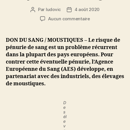
Par
ludovic
4 août 2020
Auteur
Date
de
de
sur
Aucun commentaire
l’article
l’article
Des
élevages
de
DON DU SANG / MOUSTIQUES – Le risque de
moustiques
pénurie de sang est un problème récurrent
pour
dans la plupart des pays européens. Pour
prévenir
contrer cette éventuelle pénurie, l’Agence
une
Européenne du Sang (AES) développe, en
éventuelle
partenariat avec des industriels, des élevages
pénurie
de
de moustiques.
sang
D
e
s
él
e
v