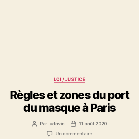
Catégories
LOI / JUSTICE
Règles et zones du port
du masque à Paris
Par
ludovic
11 août 2020
Auteur
Date
de
de
sur
Un commentaire
l’article
l’article