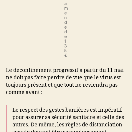
a
m
e
n
d
e
d
e
1
3
5
€
Le déconfinement progressif à partir du 11 mai
ne doit pas faire perdre de vue que le virus est
toujours présent et que tout ne reviendra pas
comme avant :
Le respect des gestes barrières est impératif
pour assurer sa sécurité sanitaire et celle des
autres. De même, les règles de distanciation