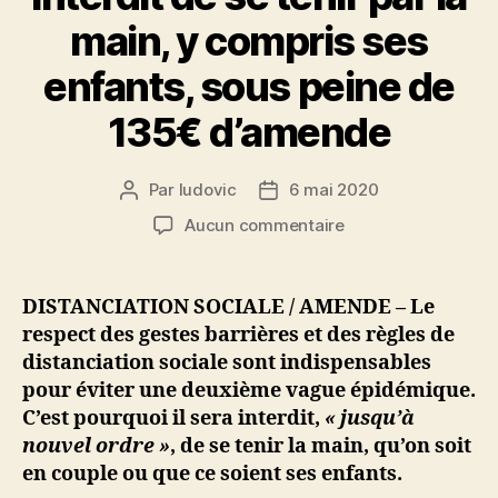
main, y compris ses
enfants, sous peine de
135€ d’amende
Par
ludovic
6 mai 2020
Auteur
Date
de
de
sur
Aucun commentaire
l’article
l’article
Distanciation
sociale
:
DISTANCIATION SOCIALE / AMENDE – Le
interdit
respect des gestes barrières et des règles de
de
distanciation sociale sont indispensables
se
pour éviter une deuxième vague épidémique.
tenir
C’est pourquoi il sera interdit,
« jusqu’à
par
nouvel ordre »
, de se tenir la main, qu’on soit
la
main,
en couple ou que ce soient ses enfants.
y