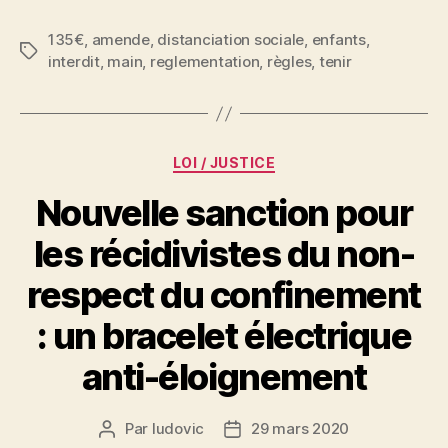
135€
,
amende
,
distanciation sociale
,
enfants
,
Étiquettes
interdit
,
main
,
reglementation
,
règles
,
tenir
Catégories
LOI / JUSTICE
Nouvelle sanction pour
les récidivistes du non-
respect du confinement
: un bracelet électrique
anti-éloignement
Par
ludovic
29 mars 2020
Auteur
Date