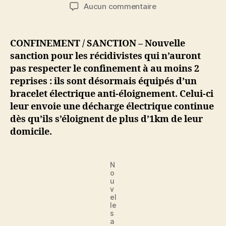
de
de
sur
Aucun commentaire
l’article
l’article
Nouvelle
sanction
pour
CONFINEMENT / SANCTION – Nouvelle
les
sanction pour les récidivistes qui n’auront
récidivistes
pas respecter le confinement à au moins 2
du
reprises : ils sont désormais équipés d’un
non-
bracelet électrique anti-éloignement. Celui-ci
respect
leur envoie une décharge électrique continue
du
confinement
dès qu’ils s’éloignent de plus d’1km de leur
:
domicile.
un
bracelet
électrique
N
anti-
o
u
éloignement
v
el
le
s
a