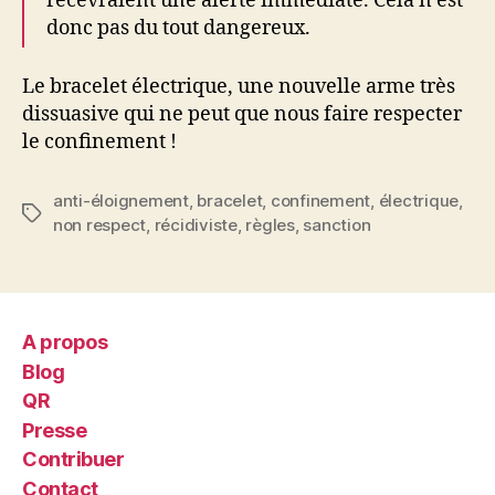
recevraient une alerte immédiate. Cela n’est
donc pas du tout dangereux.
Le bracelet électrique, une nouvelle arme très
dissuasive qui ne peut que nous faire respecter
le confinement !
anti-éloignement
,
bracelet
,
confinement
,
électrique
,
Étiquettes
non respect
,
récidiviste
,
règles
,
sanction
A propos
Blog
QR
Presse
Contribuer
Contact