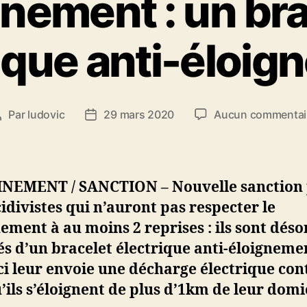
inement : un bra
ique anti-éloi
Par
ludovic
29 mars 2020
Aucun commentai
Auteur
Date
de
de
’article
l’article
NEMENT / SANCTION – Nouvelle sanction
cidivistes qui n’auront pas respecter le
ement à au moins 2 reprises : ils sont dés
s d’un bracelet électrique anti-éloigneme
ci leur envoie une décharge électrique con
’ils s’éloignent de plus d’1km de leur domic