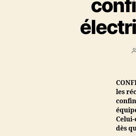
conf
électr
l
CONFI
les ré
confin
équipé
Celui-
dès qu