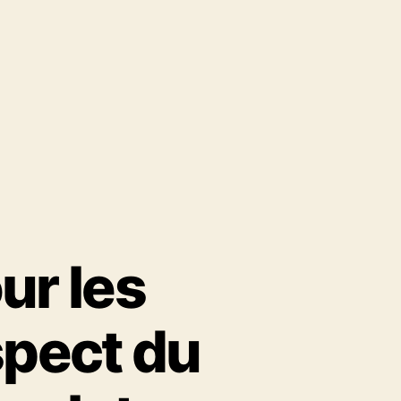
ur les
spect du