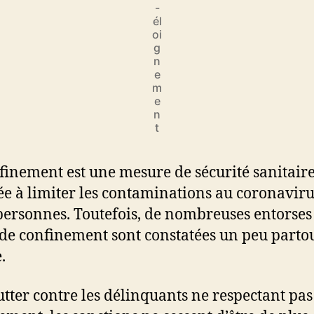
-
él
oi
g
n
e
m
e
n
t
finement est une mesure de sécurité sanitair
ée à limiter les contaminations au coronaviru
personnes. Toutefois, de nombreuses entorses
 de confinement sont constatées un peu parto
.
utter contre les délinquants ne respectant pas