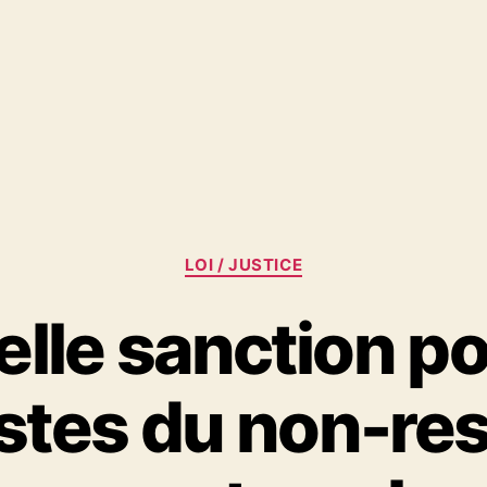
Catégories
LOI / JUSTICE
lle sanction po
istes du non-re