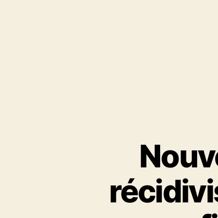
Nouve
récidiv