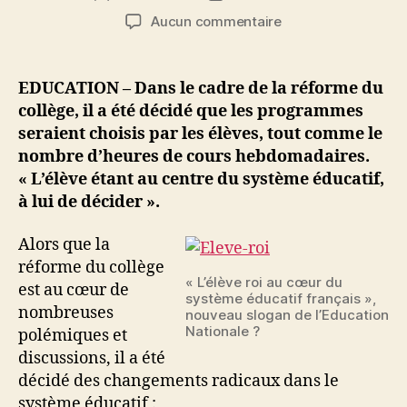
de
de
sur
Aucun commentaire
l’article
l’article
Réforme
du
collège
EDUCATION – Dans le cadre de la réforme du
:
collège, il a été décidé que les programmes
ce
seraient choisis par les élèves, tout comme le
sont
nombre d’heures de cours hebdomadaires.
les
« L’élève étant au centre du système éducatif,
élèves
à lui de décider ».
qui
décideront
Alors que la
réforme du collège
« L’élève roi au cœur du
est au cœur de
système éducatif français »,
nombreuses
nouveau slogan de l’Education
Nationale ?
polémiques et
discussions, il a été
décidé des changements radicaux dans le
système éducatif :