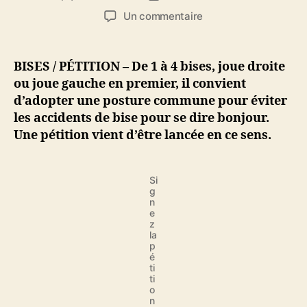
de
de
sur
Un commentaire
l’article
l’article
Une
pétition
pour
BISES / PÉTITION – De 1 à 4 bises, joue droite
uniformiser
ou joue gauche en premier, il convient
la
d’adopter une posture commune pour éviter
bise
les accidents de bise pour se dire bonjour.
internationalement
Une pétition vient d’être lancée en ce sens.
Si
g
n
e
z
la
p
é
ti
ti
o
n