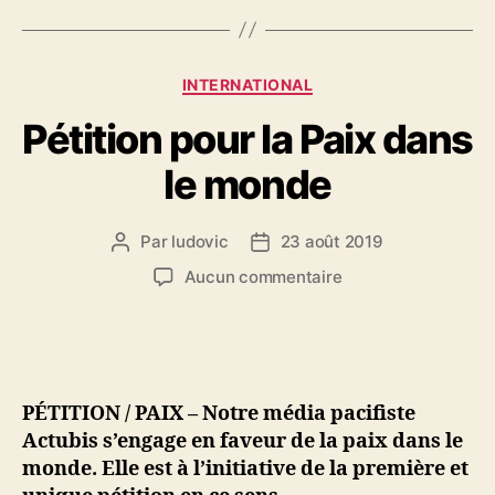
Catégories
INTERNATIONAL
Pétition pour la Paix dans
le monde
Par
ludovic
23 août 2019
Auteur
Date
de
de
sur
Aucun commentaire
l’article
l’article
Pétition
pour
la
Paix
dans
PÉTITION / PAIX – Notre média pacifiste
le
Actubis s’engage en faveur de la paix dans le
monde
monde. Elle est à l’initiative de la première et