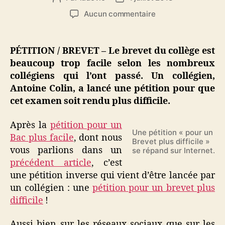
de
de
sur
Aucun commentaire
l’article
l’article
Pétition
collégienne
pour
PÉTITION
/ BREVET – Le brevet du collège est
un
beaucoup trop facile selon les nombreux
brevet
collégiens qui l’ont passé. Un collégien,
plus
Antoine Colin, a lancé une pétition pour que
difficile
cet examen soit rendu plus difficile.
(après
la
pétition
Après la
pétition pour un
Une pétition « pour un
pour
Bac plus facile
, dont nous
Brevet plus difficile »
un
vous parlions dans un
se répand sur Internet.
Bac
précédent article
, c’est
plus
une pétition inverse qui vient d’être lancée par
facile)
un collégien : une
pétition pour un brevet plus
!
difficile
!
Aussi bien sur les réseaux sociaux que sur les