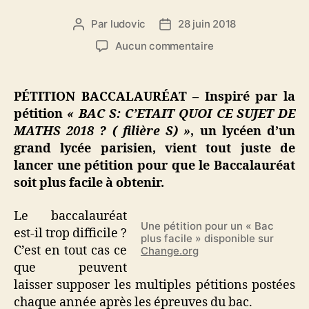
Par
ludovic
28 juin 2018
Auteur
Date
de
de
sur
Aucun commentaire
l’article
l’article
Une
pétition
pour
PÉTITION BACCALAURÉAT – Inspiré par la
que
pétition
« BAC S: C’ETAIT QUOI CE SUJET DE
le
MATHS 2018 ? ( filière S) »
, un lycéen d’un
Baccalauréat
grand lycée parisien, vient tout juste de
soit
lancer une pétition pour que le Baccalauréat
plus
soit plus facile à obtenir.
facile
!
Le baccalauréat
Une pétition pour un « Bac
est-il trop difficile ?
plus facile » disponible sur
C’est en tout cas ce
Change.org
que peuvent
laisser supposer les multiples pétitions postées
chaque année après les épreuves du bac.