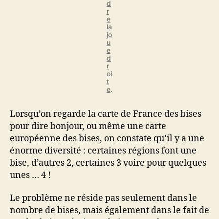
d
r
e
la
jo
u
e
d
r
oi
t
e
.
Lorsqu’on regarde la carte de France des bises
pour dire bonjour, ou même une carte
européenne des bises, on constate qu’il y a une
énorme diversité : certaines régions font une
bise, d’autres 2, certaines 3 voire pour quelques
unes … 4 !
Le problème ne réside pas seulement dans le
nombre de bises, mais également dans le fait de