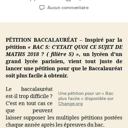
de
de
sur
Aucun commentaire
l’article
l’article
Une
pétition
pour
que
le
PÉTITION BACCALAURÉAT – Inspiré par la
Baccalauréat
pétition
« BAC S: C’ETAIT QUOI CE SUJET DE
soit
MATHS 2018 ? ( filière S) »
, un lycéen d’un
plus
grand lycée parisien, vient tout juste de
facile
lancer une pétition pour que le Baccalauréat
!
soit plus facile à obtenir.
Le baccalauréat
Une pétition pour un « Bac
est-il trop difficile ?
plus facile » disponible sur
C’est en tout cas ce
Change.org
que peuvent
laisser supposer les multiples pétitions postées
chaque année après les épreuves du bac.