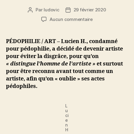
Par
ludovic
29 février 2020
Auteur
Date
de
de
sur
Aucun commentaire
l’article
l’article
Pédophile,
il
décide
PÉDOPHILIE / ART – Lucien H., condamné
de
pour pédophilie, a décidé de devenir artiste
devenir
pour éviter la disgrâce, pour qu’on
artiste
« distingue l’homme de l’artiste »
et surtout
pour
pour être reconnu avant tout comme un
qu’on
artiste, afin qu’on « oublie » ses actes
sépare
l’homme
pédophiles.
de
l’artiste
L
u
ci
e
n
H