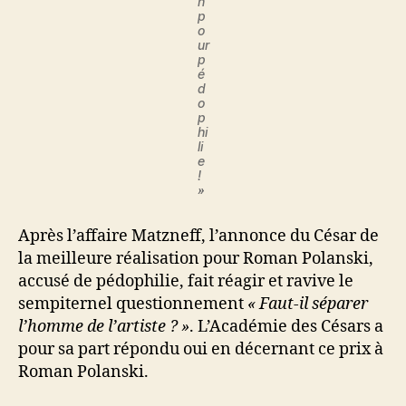
n
p
o
ur
p
é
d
o
p
hi
li
e
!
»
Après l’affaire Matzneff, l’annonce du César de
la meilleure réalisation pour Roman Polanski,
accusé de pédophilie, fait réagir et ravive le
sempiternel questionnement
« Faut-il séparer
l’homme de l’artiste ? »
. L’Académie des Césars a
pour sa part répondu oui en décernant ce prix à
Roman Polanski.