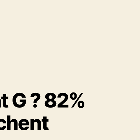
t G ? 82%
chent