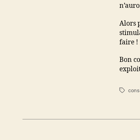
n’auro
Alors 
stimul
faire 
Bon co
exploit
conse
Étiquett