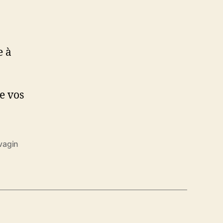
e à
e vos
vagin