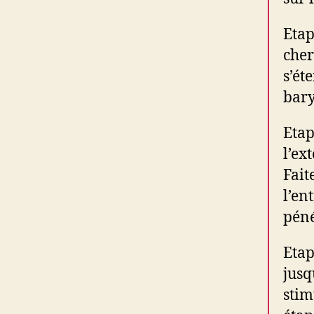
Etap
cher
s’ét
bary
Etap
l’ex
Fait
l’en
péné
Etap
jusq
stim