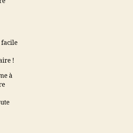
re
 facile
ire !
mme à
re
oute