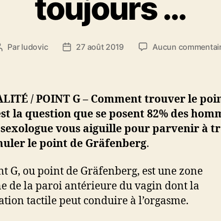
toujours …
Par
ludovic
27 août 2019
Aucun commentai
Auteur
Date
de
de
l’article
l’article
LITÉ / POINT G – Comment trouver le poin
est la question que se posent 82% des hom
sexologue vous aiguille pour parvenir à t
muler le point de Gräfenberg
.
nt G, ou point de Gräfenberg, est une zone
e de la paroi antérieure du vagin dont la
ation tactile peut conduire à l’orgasme.