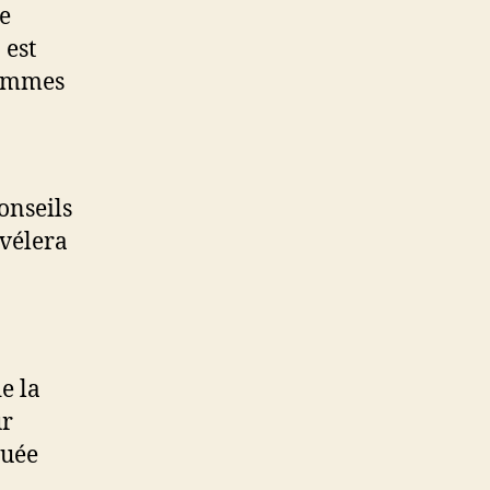
e
 est
hommes
onseils
évélera
e la
ur
tuée