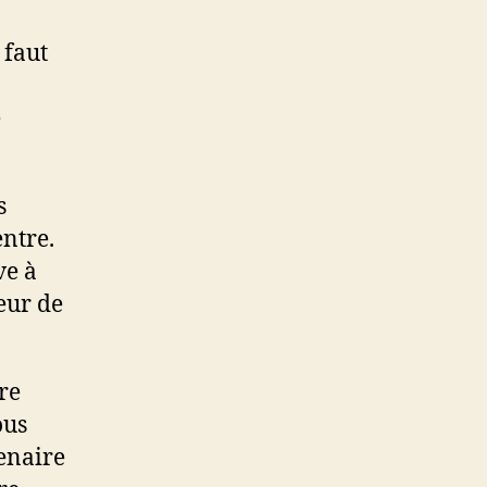
 faut
e
s
entre.
ve à
eur de
re
ous
tenaire