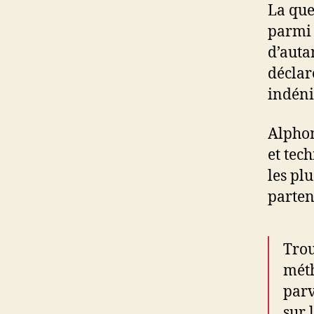
La que
parmi 
d’auta
déclar
indéni
Alphon
et tec
les pl
parten
Trou
méth
parv
sur 