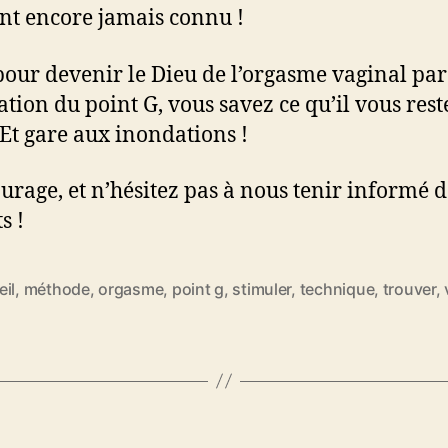
nt encore jamais connu !
pour devenir le Dieu de l’orgasme vaginal par
ation du point G, vous savez ce qu’il vous rest
! Et gare aux inondations !
urage, et n’hésitez pas à nous tenir informé d
s !
il
,
méthode
,
orgasme
,
point g
,
stimuler
,
technique
,
trouver
,
es