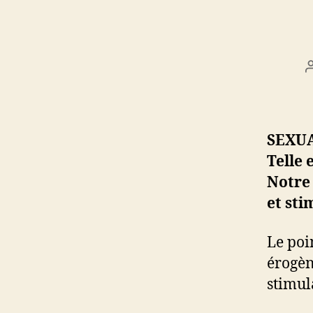
SEXUA
Telle 
Notre 
et sti
Le poi
érogèn
stimul