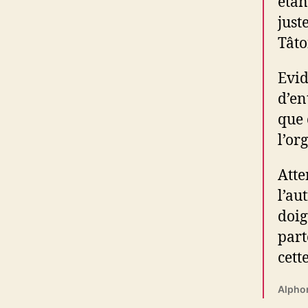
étan
just
Tâto
Evid
d’en
que 
l’or
Atte
l’au
doig
part
cett
Alpho