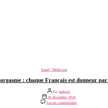
Catégories
Santé / Médecine
orgasme : chaque Français est donneur par
Auteur
Par
ludovic
de
Date
30 décembre 2016
l’article
de
sur
Aucun commentaire
l’article
Don