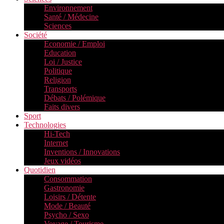
Environnement
Santé / Médecine
Sciences
Société
Economie / Emploi
Education
Loi / Justice
Politique
Religion
Transports
Débats / Polémique
Faits divers
Sport
Technologies
Hi-Tech
Internet
Inventions / Innovations
Jeux vidéos
Quotidien
Consommation
Gastronomie
Loisirs / Détente
Mode / Beauté
Psycho / Sexo
Voyage / Tourisme