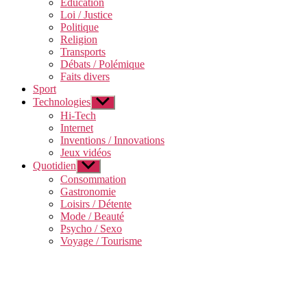
Education
menu
Loi / Justice
Politique
Religion
Transports
Débats / Polémique
Faits divers
Sport
Technologies
Afficher
le
Hi-Tech
sous-
Internet
menu
Inventions / Innovations
Jeux vidéos
Quotidien
Afficher
le
Consommation
sous-
Gastronomie
menu
Loisirs / Détente
Mode / Beauté
Psycho / Sexo
Voyage / Tourisme