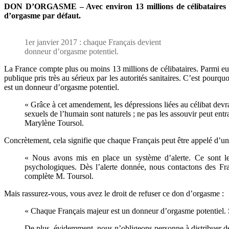
DON D’ORGASME – Avec environ 13 millions de célibataires en
d’orgasme par défaut.
1er janvier 2017 : chaque Français devient
donneur d’orgasme potentiel.
La France compte plus ou moins 13 millions de célibataires. Parmi 
publique pris très au sérieux par les autorités sanitaires. C’est pour
est un donneur d’orgasme potentiel.
« Grâce à cet amendement, les dépressions liées au célibat devrai
sexuels de l’humain sont naturels ; ne pas les assouvir peut en
Marylène Toursol.
Concrètement, cela signifie que chaque Français peut être appelé d’un
« Nous avons mis en place un système d’alerte. Ce sont l
psychologiques. Dès l’alerte donnée, nous contactons des Fra
complète M. Toursol.
Mais rassurez-vous, vous avez le droit de refuser ce don d’orgasme :
« Chaque Français majeur est un donneur d’orgasme potentiel. S’i
De plus, évidemment, nous n’obligeons personne à distribuer des 