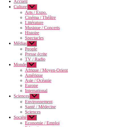
Accueil
Culture
Afficher
le
Arts / Expo.
sous-
Cinéma / Théâtre
menu
Littérature
Musique / Concerts
Histoire
Spectacles
Médias
Afficher
le
People
sous-
Presse écrite
menu
TV / Radio
Monde
Afficher
le
Afrique / Moyen-Orient
sous-
Amérique
menu
Asie / Océanie
Europe
International
Sciences
Afficher
le
Environnement
sous-
Santé / Médecine
menu
Sciences
Société
Afficher
le
Economie / Emploi
sous-