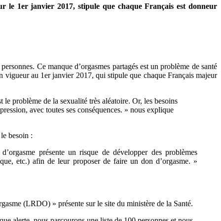
le 1er janvier 2017, stipule que chaque Français est donneur
s personnes. Ce manque d’orgasmes partagés est un problème de santé
 en vigueur au 1er janvier 2017, qui stipule que chaque Français majeur
le problème de la sexualité très aléatoire. Or, les besoins
épression, avec toutes ses conséquences. » nous explique
le besoin :
 d’orgasme présente un risque de développer des problèmes
que, etc.) afin de leur proposer de faire un don d’orgasme. »
’orgasme (LRDO) » présente sur le site du ministère de la Santé.
aque alerte, nous parcourons une liste de 100 personnes et nous