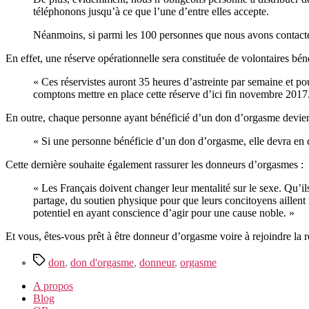
téléphonons jusqu’à ce que l’une d’entre elles accepte.
Néanmoins, si parmi les 100 personnes que nous avons contactée
En effet, une réserve opérationnelle sera constituée de volontaires bén
« Ces réservistes auront 35 heures d’astreinte par semaine et pou
comptons mettre en place cette réserve d’ici fin novembre 2017
En outre, chaque personne ayant bénéficié d’un don d’orgasme devien
« Si une personne bénéficie d’un don d’orgasme, elle devra en d
Cette dernière souhaite également rassurer les donneurs d’orgasmes :
« Les Français doivent changer leur mentalité sur le sexe. Qu’i
partage, du soutien physique pour que leurs concitoyens aillent
potentiel en ayant conscience d’agir pour une cause noble. »
Et vous, êtes-vous prêt à être donneur d’orgasme voire à rejoindre la r
Étiquettes
don
,
don d'orgasme
,
donneur
,
orgasme
A propos
Blog