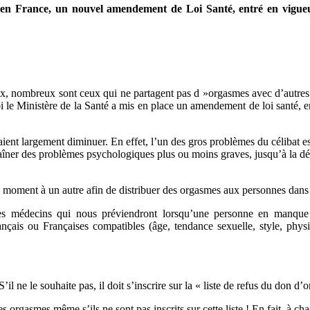
d’orgasme
 France, un nouvel amendement de Loi Santé, entré en vigueur 
:
chaque
Français
est
donneur
par
eux, nombreux sont ceux qui ne partagent pas d »orgasmes avec d’autre
défaut
quoi le Ministère de la Santé a mis en place un amendement de loi santé,
ent largement diminuer. En effet, l’un des gros problèmes du célibat est 
traîner des problèmes psychologiques plus ou moins graves, jusqu’à la d
 moment à un autre afin de distribuer des orgasmes aux personnes dans 
es médecins qui nous préviendront lorsqu’une personne en manque
nçais ou Françaises compatibles (âge, tendance sexuelle, style, physi
l ne le souhaite pas, il doit s’inscrire sur la « liste de refus du don d
orgasmes même s’ils ne sont pas inscrits sur cette liste ! En fait, à ch