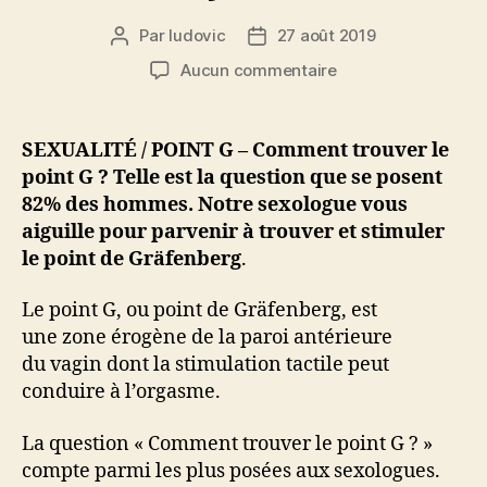
Par
ludovic
27 août 2019
Auteur
Date
de
de
sur
Aucun commentaire
l’article
l’article
Comment
trouver
le
SEXUALITÉ / POINT G – Comment trouver le
point
point G ? Telle est la question que se posent
G
82% des hommes. Notre sexologue vous
?
aiguille pour parvenir à trouver et stimuler
82%
le point de Gräfenberg
.
des
hommes
le
Le point G, ou point de Gräfenberg, est
cherchent
une zone érogène de la paroi antérieure
toujours
du vagin dont la stimulation tactile peut
…
conduire à l’orgasme.
La question « Comment trouver le point G ? »
compte parmi les plus posées aux sexologues.