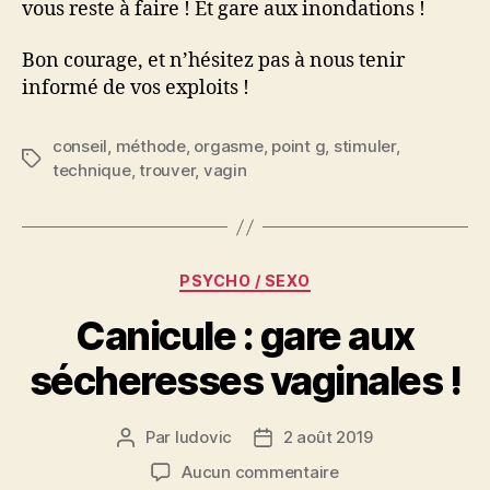
vous reste à faire ! Et gare aux inondations !
Bon courage, et n’hésitez pas à nous tenir
informé de vos exploits !
conseil
,
méthode
,
orgasme
,
point g
,
stimuler
,
Étiquettes
technique
,
trouver
,
vagin
Catégories
PSYCHO / SEXO
Canicule : gare aux
sécheresses vaginales !
Par
ludovic
2 août 2019
Auteur
Date
de
de
sur
Aucun commentaire
l’article
l’article