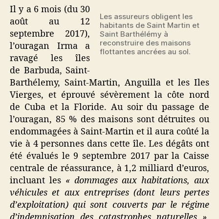
en
Il y a 6 mois (du
30
maisons
Les assureurs obligent les
août
au
12
flottantes
habitants de Saint Martin et
septembre 2017)
,
Saint Barthélémy à
ancrées
reconstruire des maisons
l’ouragan Irma a
flottantes ancrées au sol.
ravagé les îles
de Barbuda, Saint-
Barthélemy, Saint-Martin, Anguilla et les Iles
Vierges, et éprouvé sévèrement la côte nord
de Cuba et la Floride. Au soir du passage de
l’ouragan, 85 % des maisons sont détruites ou
endommagées à Saint-Martin et il aura coûté la
vie à 4 personnes dans cette île. Les dégâts ont
été évalués le 9 septembre 2017 par la Caisse
centrale de réassurance, à
1,2 milliard d’euros
,
incluant les
« dommages aux habitations, aux
véhicules et aux entreprises (dont leurs pertes
d’exploitation) qui sont couverts par le régime
d’indemnisation des catastrophes naturelles »
,