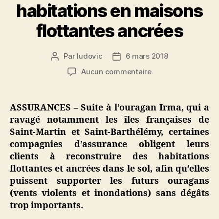
habitations en maisons
flottantes ancrées
Par
ludovic
6 mars 2018
Auteur
Date
de
de
sur
Aucun commentaire
l’article
l’article
Saint
Martin
/
ASSURANCES – Suite à l’ouragan Irma, qui a
Saint
ravagé notamment les îles françaises de
Barthélémy
Saint-Martin et Saint-Barthélémy, certaines
:
compagnies d’assurance obligent leurs
les
clients à reconstruire des habitations
assureurs
flottantes et ancrées dans le sol, afin qu’elles
obligent
la
puissent supporter les futurs ouragans
reconstruction
(vents violents et inondations) sans dégâts
des
trop importants.
habitations