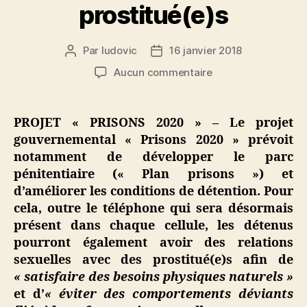
prostitué(e)s
Par
ludovic
16 janvier 2018
Auteur
Date
de
de
sur
Aucun commentaire
l’article
l’article
Projet
« Prisons
2020 »
PROJET « PRISONS 2020 » – Le projet
:
gouvernemental « Prisons 2020 » prévoit
les
notamment de développer le parc
détenus
pénitentiaire (« Plan prisons ») et
pourront
d’améliorer les conditions de détention. Pour
avoir
cela, outre le téléphone qui sera désormais
des
relations
présent dans chaque cellule, les détenus
sexuelles
pourront également avoir des relations
avec
sexuelles avec des prostitué(e)s afin de
des
« satisfaire des besoins physiques naturels »
prostitué(e)s
et d’
« éviter des comportements déviants