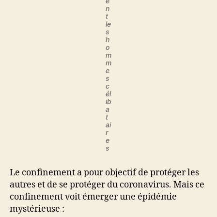
e
n
t
le
s
h
o
m
m
e
s
c
él
ib
a
t
ai
r
e
s
Le confinement a pour objectif de protéger les
autres et de se protéger du coronavirus. Mais ce
confinement voit émerger une épidémie
mystérieuse :