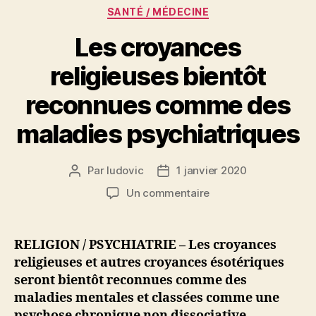
Catégories
SANTÉ / MÉDECINE
Les croyances
religieuses bientôt
reconnues comme des
maladies psychiatriques
Par
ludovic
1 janvier 2020
Auteur
Date
de
de
sur
Un commentaire
l’article
l’article
Les
croyances
religieuses
RELIGION / PSYCHIATRIE – Les croyances
bientôt
religieuses et autres croyances ésotériques
reconnues
seront bientôt reconnues comme des
comme
maladies mentales et classées comme une
des
psychose chronique non dissociative.