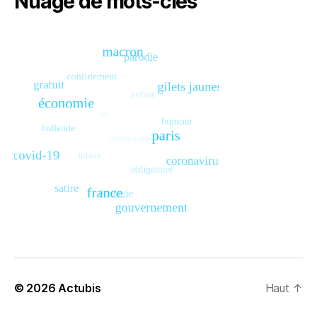
Nuage de mots-clés
© 2026
Actubis
Haut
↑