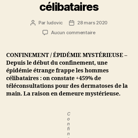
célibataires
Par
ludovic
28 mars 2020
Auteur
Date
de
de
sur
Aucun commentaire
l’article
l’article
Confinement
/
épidémie
CONFINEMENT / ÉPIDÉMIE MYSTÉRIEUSE –
mystérieuse
Depuis le début du confinement, une
:
épidémie étrange frappe les hommes
+459%
célibataires : on constate +459% de
de
téléconsultations pour des dermatoses de la
dermatoses
main. La raison en demeure mystérieuse.
de
la
main
chez
C
o
les
n
hommes
fi
n
célibataires