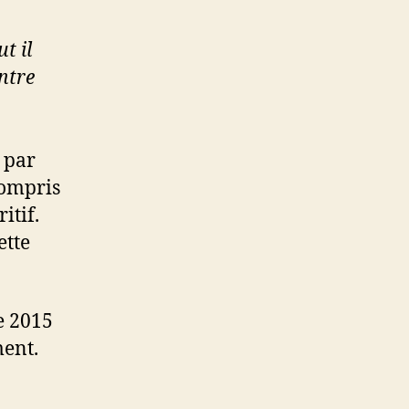
t il
ntre
 par
compris
itif.
ette
e 2015
ment.