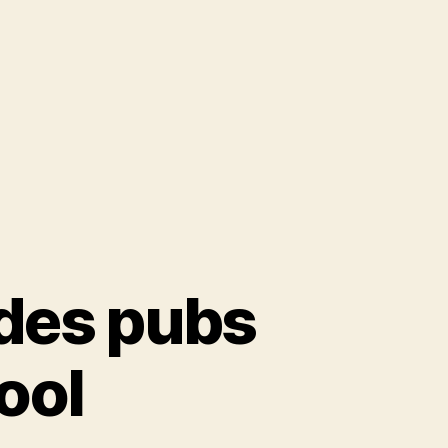
des pubs
ool