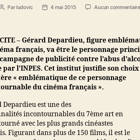
Par
ludovic
4 mai 2015
Aucun commentair
Auteur
Date
de
de
l’article
l’article
CITE – Gérard Depardieu, figure embléma
éma français, va être le personnage princ
campagne de publicité contre l’abus d’alc
par l’INPES. Cet institut justifie son choix
tère « emblématique de ce personnage
tournable du cinéma français ».
 Depardieu est une des
nalités incontournables du 7ème art en
tourné avec les plus grands cinéastes
s. Figurant dans plus de 150 films, il est le