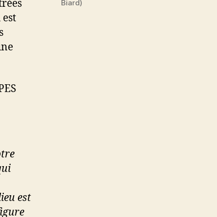
trées
Biard)
 est
s
une
NPES
otre
qui
ieu est
figure