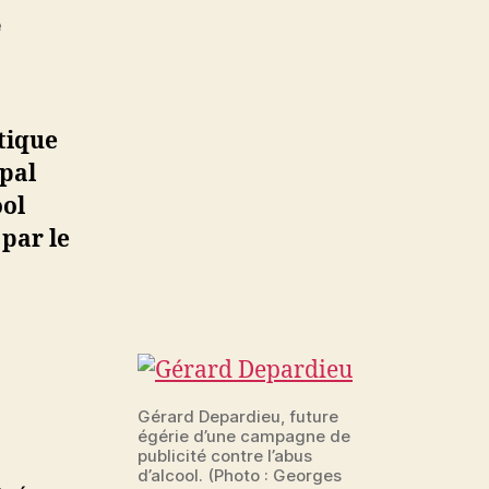
sur
e
Gérard
Depardieu
dans
des
tique
pubs
ipal
contre
ool
l’abus
d’alcool
 par le
Gérard Depardieu, future
égérie d’une campagne de
publicité contre l’abus
d’alcool. (Photo : Georges