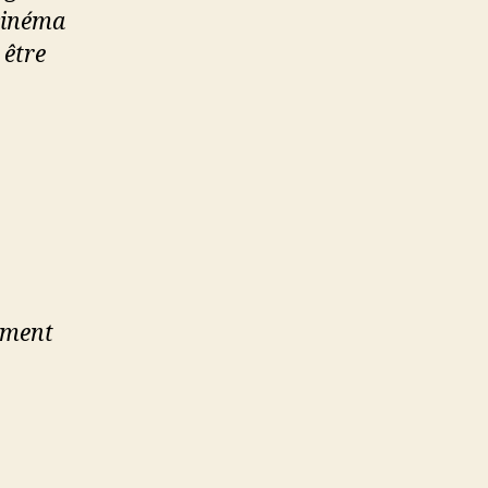
cinéma
 être
oment