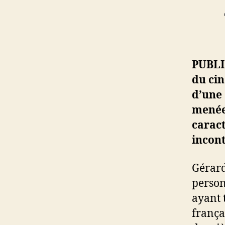
PUBLI
du cin
d’une 
menée 
carac
incon
Gérard
person
ayant 
françai