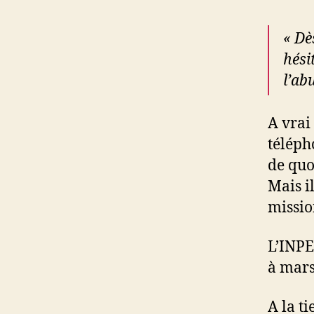
« Dè
hési
l’abu
A vrai
téléph
de quoi
Mais i
missio
L’INPE
à mars
A la t