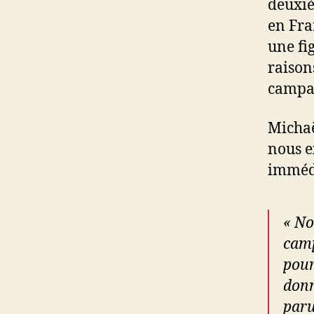
deuxiè
en Fra
une fi
raison
campag
Michaë
nous e
immédi
« No
camp
pour
donn
paru