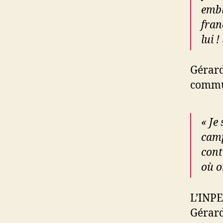
embl
fran
lui !
Gérard
commu
« Je
camp
cont
où o
L’INPE
Gérard