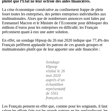
les
plutôt que l’Etat ne leur octroie des aides financières.
3/4
des
La crise économique consécutive au confinement frappe de plein
Français
fouet toutes les entreprises, des petites entreprises individuelles aux
proposent
multinationales. Alors que de nombreuses annonces sont faites par
d’applaudir
Emmanuel Macron et le Ministre de l’Economie pour débloquer des
plutôt
millions d’euros pour les entreprises en difficulté, les Français
qu’une
préconisent quant à eux une autre solution.
aide
En effet, un sondage Hipsop du 26 mai 2020 indique que 77,4% des
financière
Français préfèrent applaudir les patrons de ces grands groupes et
de
multinationales plutôt que de leur apporter une aide financière :
l’Etat
Sondage
Hipsop
réalisé le 26
mai 2020
auprès d’un
échantillon
représentatif
de 5561
français.es
Les Français pensent en effet que, comme pour les soignants, il faut
saluer les efforts faits par les grands patrons en les applaudissant, les