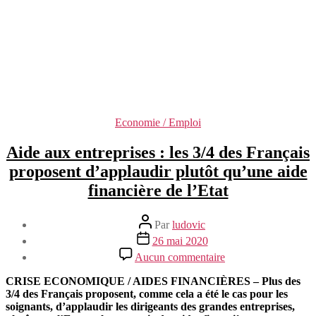
Catégories
Economie / Emploi
Aide aux entreprises : les 3/4 des Français
proposent d’applaudir plutôt qu’une aide
financière de l’Etat
Auteur
Par
ludovic
de
Date
26 mai 2020
l’article
de
sur
Aucun commentaire
l’article
Aide
aux
CRISE ECONOMIQUE / AIDES FINANCIÈRES – Plus des
entreprises
3/4 des Français proposent, comme cela a été le cas pour les
:
soignants, d’applaudir les dirigeants des grandes entreprises,