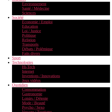
Environnement
Santé / Médecine
Sciences
Société
Economie / Emploi
Education
Loi / Justice
Politique
Religion
Transports
Débats / Polémique
Faits divers
Sport
Technologies
Hi-Tech
Internet
Inventions / Innovations
Jeux vidéos
Quotidien
Consommation
Gastronomie
Loisirs / Détente
Mode / Beauté
Psycho / Sexo
Voyage / Tourisme