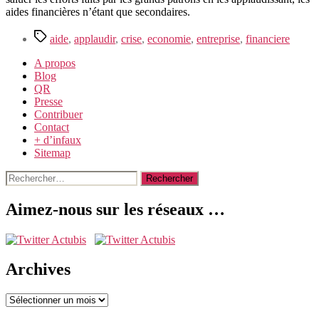
aides financières n’étant que secondaires.
Étiquettes
aide
,
applaudir
,
crise
,
economie
,
entreprise
,
financiere
A propos
Blog
QR
Presse
Contribuer
Contact
+ d’infaux
Sitemap
Rechercher :
Aimez-nous sur les réseaux …
Archives
Archives