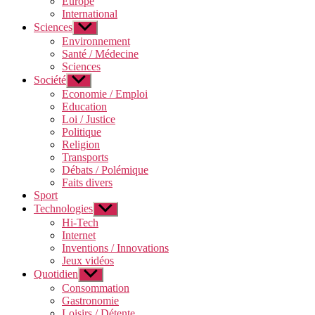
Europe
International
Sciences
Afficher
le
Environnement
sous-
Santé / Médecine
menu
Sciences
Société
Afficher
le
Economie / Emploi
sous-
Education
menu
Loi / Justice
Politique
Religion
Transports
Débats / Polémique
Faits divers
Sport
Technologies
Afficher
le
Hi-Tech
sous-
Internet
menu
Inventions / Innovations
Jeux vidéos
Quotidien
Afficher
le
Consommation
sous-
Gastronomie
menu
Loisirs / Détente