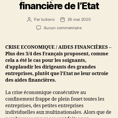
financière de l’Etat
Par
ludovic
26 mai 2020
Auteur
Date
de
de
sur
Aucun commentaire
l’article
l’article
Aide
aux
entreprises
CRISE ECONOMIQUE / AIDES FINANCIÈRES –
:
Plus des 3/4 des Français proposent, comme
les
cela a été le cas pour les soignants,
3/4
d’applaudir les dirigeants des grandes
des
entreprises, plutôt que l’Etat ne leur octroie
Français
des aides financières.
proposent
d’applaudir
plutôt
La crise économique consécutive au
qu’une
confinement frappe de plein fouet toutes les
aide
entreprises, des petites entreprises
financière
individuelles aux multinationales. Alors que de
de