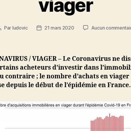
viager
Par
ludovic
21 mars 2020
Aucun commentai
Auteur
Date
de
de
l’article
l’article
AVIRUS / VIAGER – Le Coronavirus ne di
rtains acheteurs d’investir dans l’immobili
u contraire ; le nombre d’achats en viager
e depuis le début de l’épidémie en France.