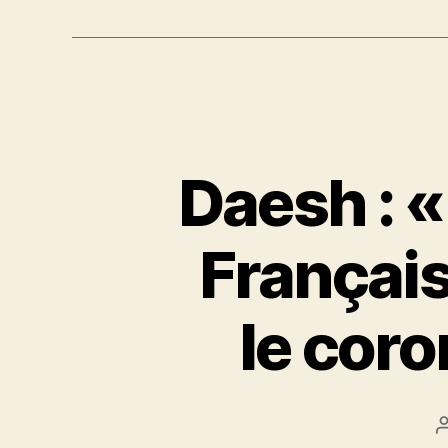
Daesh : «
Français
le cor