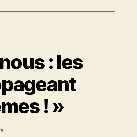
nous : les
ropageant
mes ! »
sur
re