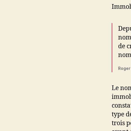
Immobi
Depu
nomb
de c
nomb
Roger 
Le nom
immobi
consta
type d
trois 