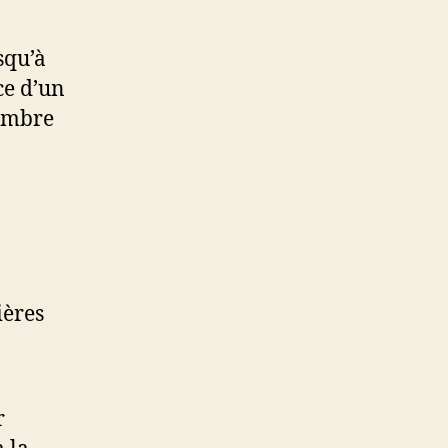
squ’à
ce d’un
nombre
ières
r