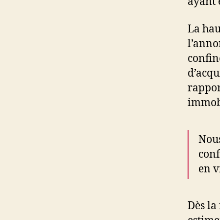
ayant 
La hau
l’anno
confin
d’acqu
rappor
immobi
Nous
conf
en v
Dès la