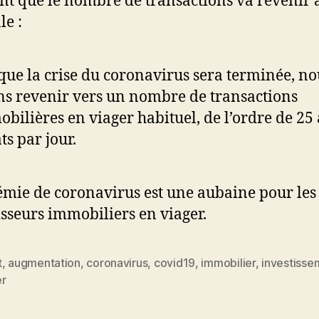
nt que le nombre de transactions va revenir à
e :
que la crise du coronavirus sera terminée, no
ns revenir vers un nombre de transactions
bilières en viager habituel, de l’ordre de 25 
ts par jour.
émie de coronavirus est une aubaine pour les
isseurs immobiliers en viager.
t
,
augmentation
,
coronavirus
,
covid19
,
immobilier
,
investisse
es
er