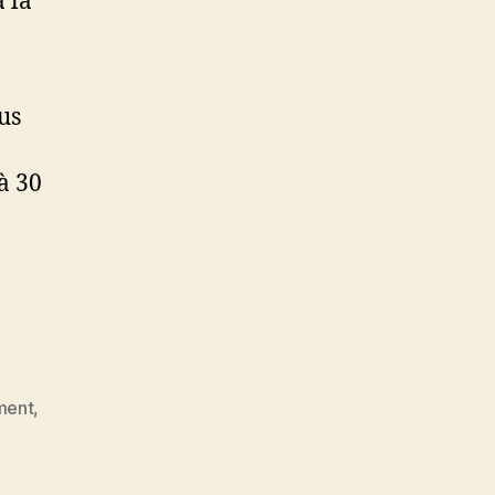
 la
us
à 30
ment
,