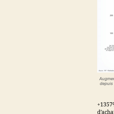
Augment
depuis 
+1357%
d’acha