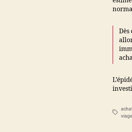
estime
normal
Dès 
allo
immo
acha
L’épid
invest
acha
Étiquett
viag