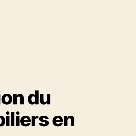
ion du
liers en