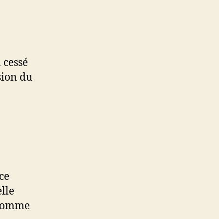
 cessé
sion du
ce
lle
 comme