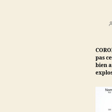
CORON
pas ce
bien a
explos