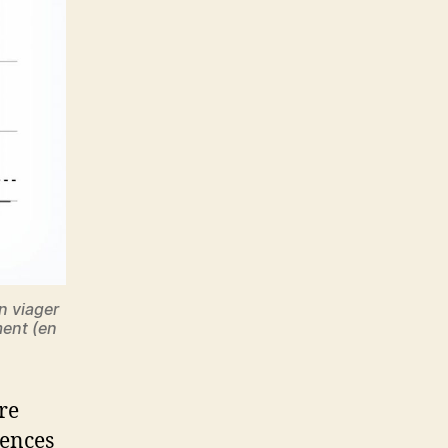
n viager
ment (en
re
gences