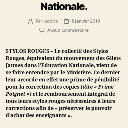
Nationale.
Par
ludovic
8 janvier 2019
Auteur
Date
de
de
sur
Aucun commentaire
l’article
l’article
« Stylos
Rouges »
:
STYLOS ROUGES – Le collectif des Stylos
le
Rouges, équivalent du mouvement des Gilets
Ministère
Jaunes dans l’Education Nationale, vient de
satisfait
se faire entendre par le Ministère. Ce dernier
les
leur accorde en effet une prime de pénibilité
exigences
pour la correction des copies
(dite « Prime
de
ces
Poignet »)
et le remboursement intégral de
Gilets
tous leurs stylos rouges nécessaires à leurs
Jaunes
corrections afin de « préserver le pouvoir
de
d’achat des enseignants ».
l’Education
Nationale.