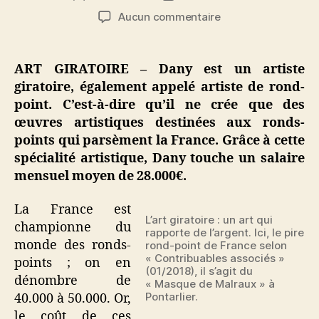
de
de
sur
Aucun commentaire
l’article
l’article
Dany,
artiste
giratoire,
ART GIRATOIRE – Dany est un artiste
gagne
giratoire, également appelé artiste de rond-
28.000€
point. C’est-à-dire qu’il ne crée que des
par
œuvres artistiques destinées aux ronds-
mois
points qui parsèment la France. Grâce à cette
spécialité artistique, Dany touche un salaire
mensuel moyen de 28.000€.
La France est
L’art giratoire : un art qui
championne du
rapporte de l’argent. Ici, le pire
monde des ronds-
rond-point de France selon
« Contribuables associés »
points ; on en
(01/2018), il s’agit du
dénombre de
« Masque de Malraux » à
Pontarlier.
40.000 à 50.000. Or,
le coût de ces