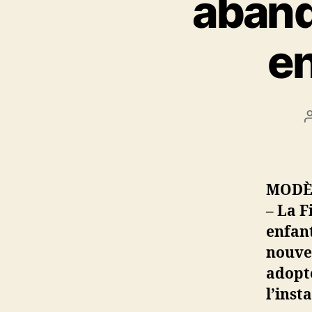
aband
en
MODÈ
– La F
enfan
nouve
adopt
l’inst