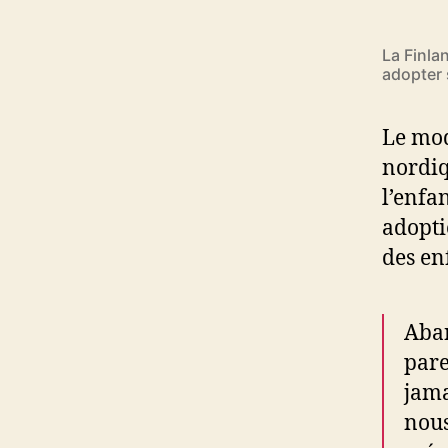
La Finla
adopter 
Le mod
nordiq
l’enfa
adopti
des en
Aban
pare
jama
nous