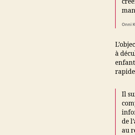
crée
mani
Onni K
L’obje
à décu
enfant
rapide
Il s
comp
info
de l
au r