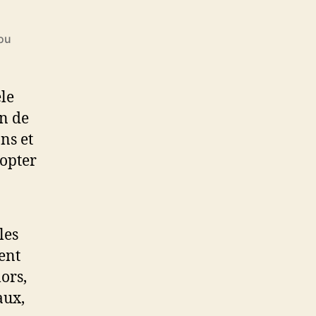
abandonner
et
adopter
 ou
des
enfants
rapidement
le
on de
ns et
opter
les
vent
ors,
aux,