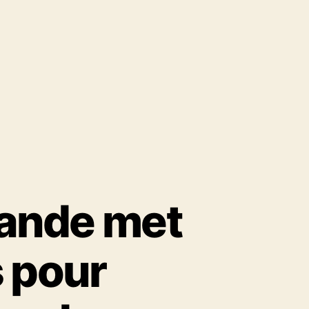
lande met
s pour