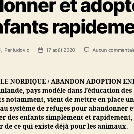
onner et adopt
fants rapidem
Par
ludovic
17 août 2020
Aucun commentai
Auteur
Date
de
de
l’article
l’article
LE NORDIQUE / ABANDON ADOPTION EN
inlande, pays modèle dans l’éducation des
ts notamment, vient de mettre en place un
au système de refuges pour abandonner e
er des enfants simplement et rapidement,
ar de ce qui existe déjà pour les animaux.