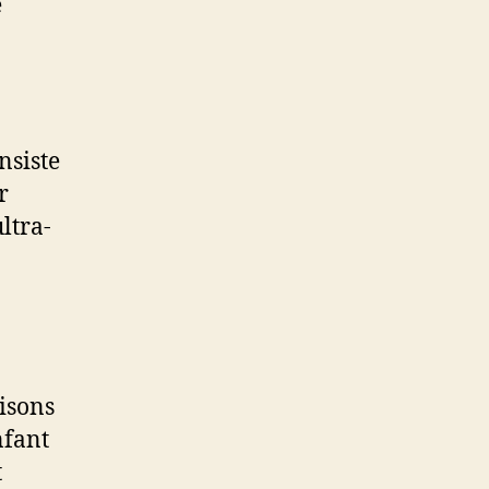
e
nsiste
r
ltra-
aisons
nfant
t