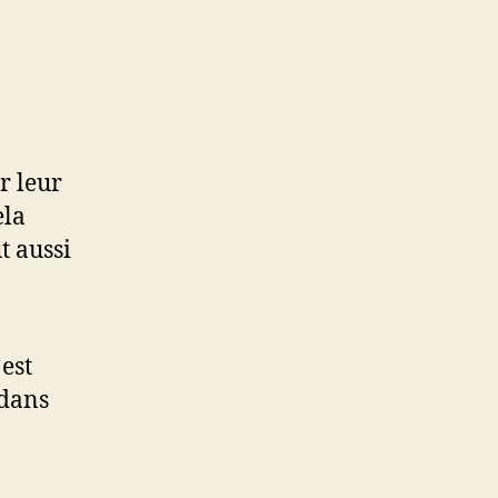
r leur
ela
t aussi
est
 dans