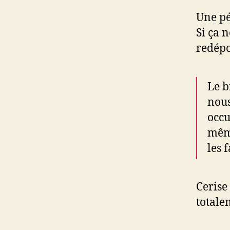
Une pé
Si ça 
redépo
Le b
nous
occu
même
les 
Cerise
totale