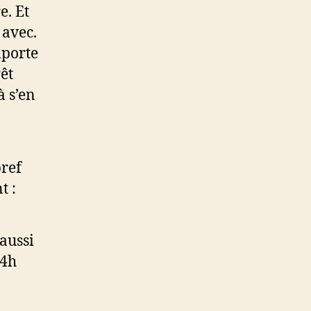
e. Et
 avec.
mporte
êt
à s’en
bref
t :
aussi
/4h