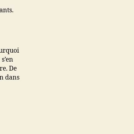
ants.
ourquoi
 s’en
re. De
en dans