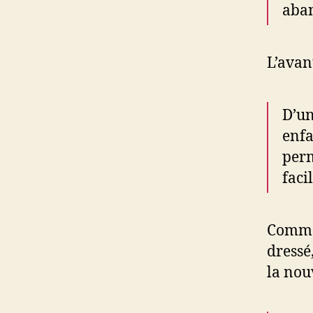
aba
L’avan
D’un
enfa
perm
faci
Comme 
dressé
la nou